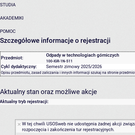
STUDIA
AKADEMIKI
POMOC
Szczegółowe informacje o rejestracji
Odpady w technologiach górniczych
Przedmiot:
100-IGR-1N-511
Cykl dydaktyczny:
Semestr zimowy 2025/2026
Opisu przedmiotu, zasad zaliczania i innych informacji szukaj na
stronie przedmio
Aktualny stan oraz możliwe akcje
Aktualny tryb rejestracji:
W tej chwili USOSweb nie udostępnia żadnej akcji związ
rozpoczęcia i zakończenia tur rejestracyjnych.