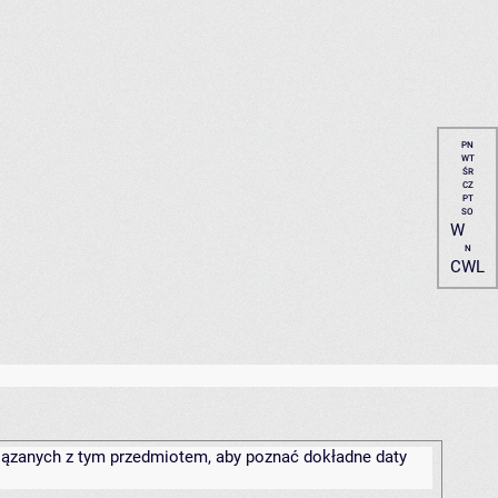
PN
WT
ŚR
CZ
PT
SO
W
N
CWL
związanych z tym przedmiotem, aby poznać dokładne daty