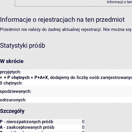
Informacji o te
Informacje o rejestracjach na ten przedmiot
Przedmiot nie należy do żadnej aktualnej rejestracji. Nie można s
Statystyki próśb
W skrócie
przyjętych:
+
+ P chętnych = P+A+X
, dodajemy do liczby osób zarejestrowanyc
0 chętnych:
spodziewanych:
odrzuconych:
Szczegóły
P
- nierozpatrzonych próśb
0
A
- zaakceptowanych próśb
0