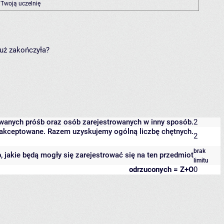
 Twoją uczelnię
już zakończyła?
owanych próśb oraz osób zarejestrowanych w inny sposób.
2
 zaakceptowane. Razem uzyskujemy ogólną liczbę chętnych.
2
brak
b, jakie będą mogły się zarejestrować się na ten przedmiot
limitu
odrzuconych = Z+O
0