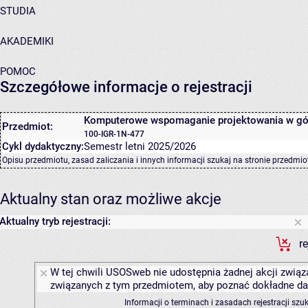
STUDIA
AKADEMIKI
POMOC
Szczegółowe informacje o rejestracji
Komputerowe wspomaganie projektowania w gó
Przedmiot:
100-IGR-1N-477
Cykl dydaktyczny:
Semestr letni 2025/2026
Opisu przedmiotu, zasad zaliczania i innych informacji szukaj na
stronie przedmio
Aktualny stan oraz możliwe akcje
Aktualny tryb rejestracji:
r
W tej chwili USOSweb nie udostępnia żadnej akcji związa
związanych z tym przedmiotem, aby poznać dokładne daty
Informacji o terminach i zasadach rejestracji sz