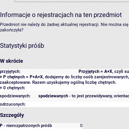
Informacje o rejestracjach na ten przedmiot
Przedmiot nie należy do żadnej aktualnej rejestracji. Nie można s
zakończyła?
Statystyki próśb
W skrócie
przyjętych:
Przyjętych = A+X
, czyli 
+ P chętnych = P+A+X
, dodajemy do liczby osób zarejestrowanych, 
zaakceptowane. Razem uzyskujemy ogólną liczbę chętnych.
+ 0 chętnych:
spodziewanych:
spodziewanych
- to jest przewidywany, orienta
odrzuconych:
Szczegóły
P
- nierozpatrzonych próśb
0