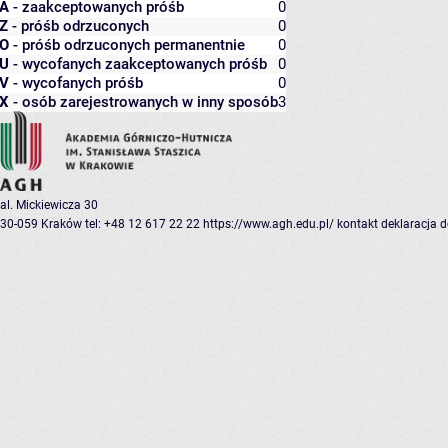
A
- zaakceptowanych próśb
0
Z
- próśb odrzuconych
0
O
- próśb odrzuconych permanentnie
0
U
- wycofanych zaakceptowanych próśb
0
V
- wycofanych próśb
0
X
- osób zarejestrowanych w inny sposób
3
al. Mickiewicza 30
30-059 Kraków
tel: +48 12 617 22 22
https://www.agh.edu.pl/
kontakt
deklaracja 