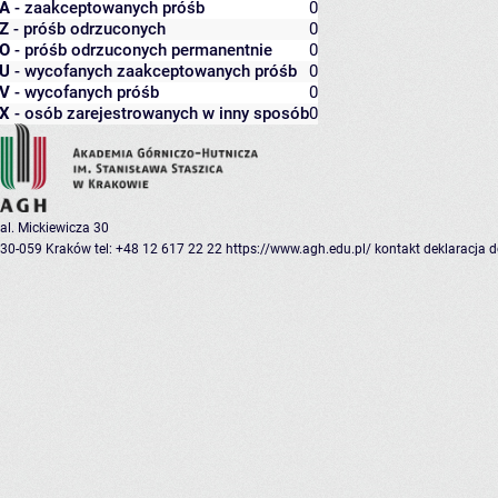
A
- zaakceptowanych próśb
0
Z
- próśb odrzuconych
0
O
- próśb odrzuconych permanentnie
0
U
- wycofanych zaakceptowanych próśb
0
V
- wycofanych próśb
0
X
- osób zarejestrowanych w inny sposób
0
al. Mickiewicza 30
30-059 Kraków
tel: +48 12 617 22 22
https://www.agh.edu.pl/
kontakt
deklaracja 