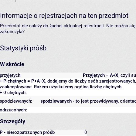
Informacje o rejestracjach na ten przedmiot
Przedmiot nie należy do żadnej aktualnej rejestracji. Nie można s
zakończyła?
Statystyki próśb
W skrócie
przyjętych:
Przyjętych = A+X
, czyli 
+ P chętnych = P+A+X
, dodajemy do liczby osób zarejestrowanych, 
zaakceptowane. Razem uzyskujemy ogólną liczbę chętnych.
+ 0 chętnych:
spodziewanych:
spodziewanych
- to jest przewidywany, orienta
odrzuconych:
Szczegóły
P
- nierozpatrzonych próśb
0