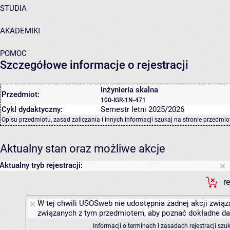
STUDIA
AKADEMIKI
POMOC
Szczegółowe informacje o rejestracji
Inżynieria skalna
Przedmiot:
100-IGR-1N-471
Cykl dydaktyczny:
Semestr letni 2025/2026
Opisu przedmiotu, zasad zaliczania i innych informacji szukaj na
stronie przedmio
Aktualny stan oraz możliwe akcje
Aktualny tryb rejestracji:
r
W tej chwili USOSweb nie udostępnia żadnej akcji związa
związanych z tym przedmiotem, aby poznać dokładne daty
Informacji o terminach i zasadach rejestracji sz