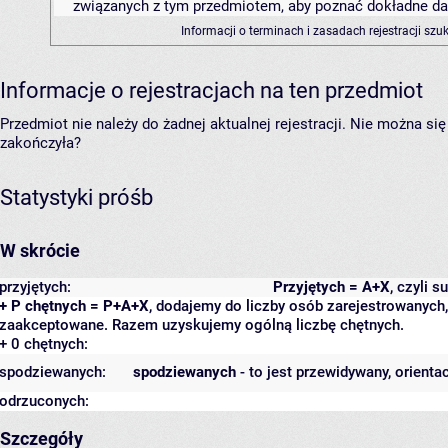
związanych z tym przedmiotem, aby poznać dokładne daty
Informacji o terminach i zasadach rejestracji sz
Informacje o rejestracjach na ten przedmiot
Przedmiot nie należy do żadnej aktualnej rejestracji. Nie można s
zakończyła?
Statystyki próśb
W skrócie
przyjętych:
Przyjętych = A+X
, czyli 
+ P chętnych = P+A+X
, dodajemy do liczby osób zarejestrowanych, 
zaakceptowane. Razem uzyskujemy ogólną liczbę chętnych.
+ 0 chętnych:
spodziewanych:
spodziewanych
- to jest przewidywany, orienta
odrzuconych:
Szczegóły