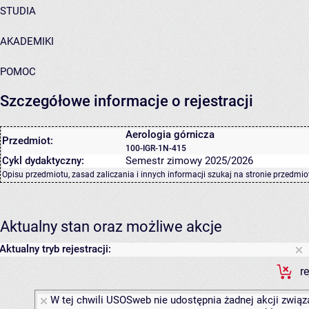
STUDIA
AKADEMIKI
POMOC
Szczegółowe informacje o rejestracji
Aerologia górnicza
Przedmiot:
100-IGR-1N-415
Cykl dydaktyczny:
Semestr zimowy 2025/2026
Opisu przedmiotu, zasad zaliczania i innych informacji szukaj na
stronie przedmio
Aktualny stan oraz możliwe akcje
Aktualny tryb rejestracji:
r
W tej chwili USOSweb nie udostępnia żadnej akcji związa