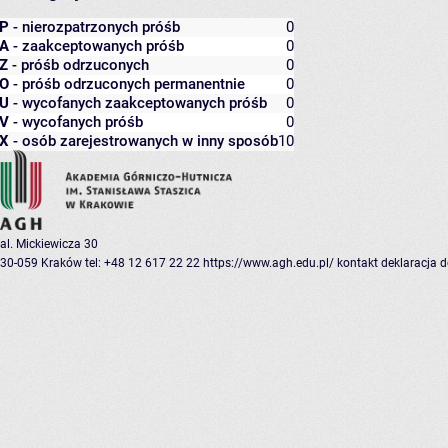
P
- nierozpatrzonych próśb
0
A
- zaakceptowanych próśb
0
Z
- próśb odrzuconych
0
O
- próśb odrzuconych permanentnie
0
U
- wycofanych zaakceptowanych próśb
0
V
- wycofanych próśb
0
X
- osób zarejestrowanych w inny sposób
10
al. Mickiewicza 30
30-059 Kraków
tel: +48 12 617 22 22
https://www.agh.edu.pl/
kontakt
deklaracja 