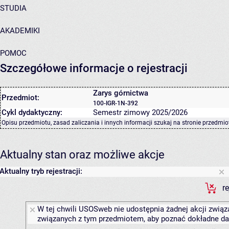
STUDIA
AKADEMIKI
POMOC
Szczegółowe informacje o rejestracji
Zarys górnictwa
Przedmiot:
100-IGR-1N-392
Cykl dydaktyczny:
Semestr zimowy 2025/2026
Opisu przedmiotu, zasad zaliczania i innych informacji szukaj na
stronie przedmio
Aktualny stan oraz możliwe akcje
Aktualny tryb rejestracji:
r
W tej chwili USOSweb nie udostępnia żadnej akcji związa
związanych z tym przedmiotem, aby poznać dokładne daty