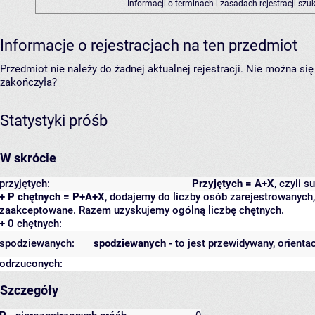
Informacji o terminach i zasadach rejestracji sz
Informacje o rejestracjach na ten przedmiot
Przedmiot nie należy do żadnej aktualnej rejestracji. Nie można s
zakończyła?
Statystyki próśb
W skrócie
przyjętych:
Przyjętych = A+X
, czyli 
+ P chętnych = P+A+X
, dodajemy do liczby osób zarejestrowanych, 
zaakceptowane. Razem uzyskujemy ogólną liczbę chętnych.
+ 0 chętnych:
spodziewanych:
spodziewanych
- to jest przewidywany, orienta
odrzuconych:
Szczegóły