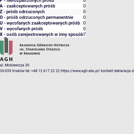
P
- nierozpatrzonych próśb
0
A
- zaakceptowanych próśb
0
Z
- próśb odrzuconych
0
O
- próśb odrzuconych permanentnie
0
U
- wycofanych zaakceptowanych próśb
0
V
- wycofanych próśb
0
X
- osób zarejestrowanych w inny sposób
7
al. Mickiewicza 30
30-059 Kraków
tel: +48 12 617 22 22
https://www.agh.edu.pl/
kontakt
deklaracja 