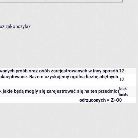
już zakończyła?
owanych próśb oraz osób zarejestrowanych w inny sposób.
12
 zaakceptowane. Razem uzyskujemy ogólną liczbę chętnych.
12
brak
b, jakie będą mogły się zarejestrować się na ten przedmiot
limitu
odrzuconych = Z+O
0