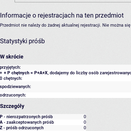
Informacje o rejestracjach na ten przedmiot
Przedmiot nie należy do żadnej aktualnej rejestracji. Nie można s
Statystyki próśb
W skrócie
przyjętych:
+
+ P chętnych = P+A+X
, dodajemy do liczby osób zarejestrowanyc
0 chętnych:
spodziewanych:
odrzuconych:
Szczegóły
P
- nierozpatrzonych próśb
0
A
- zaakceptowanych próśb
0
Z
- próśb odrzuconych
0