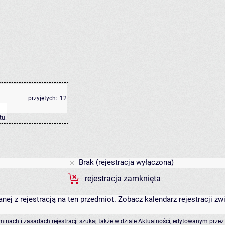
przyjętych:
12
tu
.
Brak (rejestracja wyłączona)
rejestracja zamknięta
anej z rejestracją na ten przedmiot. Zobacz kalendarz rejestracji 
rminach i zasadach rejestracji szukaj także w dziale Aktualności, edytowanym przez