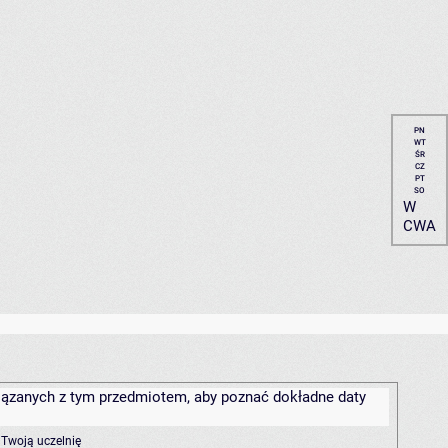
PN
WT
ŚR
CZ
PT
SO
W
CWA
związanych z tym przedmiotem, aby poznać dokładne daty
 Twoją uczelnię