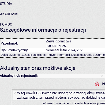
STUDIA
AKADEMIKI
POMOC
Szczegółowe informacje o rejestracji
Zarys górnictwa
Przedmiot:
100-IGR-1N-392
Cykl dydaktyczny:
Semestr letni 2024/2025
Opisu przedmiotu, zasad zaliczania i innych informacji szukaj na
stronie przedmio
Aktualny stan oraz możliwe akcje
Aktualny tryb rejestracji:
r
W tej chwili USOSweb nie udostępnia żadnej akcji związa
związanych z tym przedmiotem, aby poznać dokładne daty
Informacji o terminach i zasadach rejestracji sz