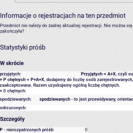
Informacje o rejestracjach na ten przedmiot
Przedmiot nie należy do żadnej aktualnej rejestracji. Nie można s
zakończyła?
Statystyki próśb
W skrócie
przyjętych:
Przyjętych = A+X
, czyli 
+ P chętnych = P+A+X
, dodajemy do liczby osób zarejestrowanych, 
zaakceptowane. Razem uzyskujemy ogólną liczbę chętnych.
+ 0 chętnych:
spodziewanych:
spodziewanych
- to jest przewidywany, orienta
odrzuconych:
Szczegóły
P
- nierozpatrzonych próśb
0