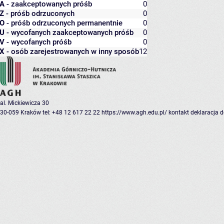
A
- zaakceptowanych próśb
0
Z
- próśb odrzuconych
0
O
- próśb odrzuconych permanentnie
0
U
- wycofanych zaakceptowanych próśb
0
V
- wycofanych próśb
0
X
- osób zarejestrowanych w inny sposób
12
al. Mickiewicza 30
30-059 Kraków
tel: +48 12 617 22 22
https://www.agh.edu.pl/
kontakt
deklaracja 