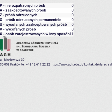
P
- nierozpatrzonych próśb
0
A
- zaakceptowanych próśb
0
Z
- próśb odrzuconych
0
O
- próśb odrzuconych permanentnie
0
U
- wycofanych zaakceptowanych próśb
0
V
- wycofanych próśb
0
X
- osób zarejestrowanych w inny sposób
11
al. Mickiewicza 30
30-059 Kraków
tel: +48 12 617 22 22
https://www.agh.edu.pl/
kontakt
deklaracja 