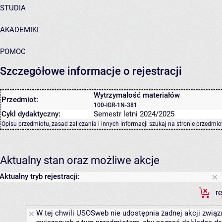
STUDIA
AKADEMIKI
POMOC
Szczegółowe informacje o rejestracji
Wytrzymałość materiałów
Przedmiot:
100-IGR-1N-381
Cykl dydaktyczny:
Semestr letni 2024/2025
Opisu przedmiotu, zasad zaliczania i innych informacji szukaj na
stronie przedmio
Aktualny stan oraz możliwe akcje
Aktualny tryb rejestracji:
r
W tej chwili USOSweb nie udostępnia żadnej akcji związa