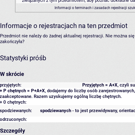
związanych z tym przedmiotem, aby poznać dokładne daty
Informacji o terminach i zasadach rejestracji sz
Informacje o rejestracjach na ten przedmiot
Przedmiot nie należy do żadnej aktualnej rejestracji. Nie można s
zakończyła?
Statystyki próśb
W skrócie
przyjętych:
Przyjętych = A+X
, czyli 
+ P chętnych = P+A+X
, dodajemy do liczby osób zarejestrowanych, 
zaakceptowane. Razem uzyskujemy ogólną liczbę chętnych.
+ 0 chętnych:
spodziewanych:
spodziewanych
- to jest przewidywany, orienta
odrzuconych:
Szczegóły