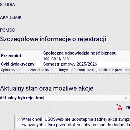
STUDIA
AKADEMIKI
POMOC
Szczegółowe informacje o rejestracji
Społeczna odpowiedzialność biznesu
Przedmiot:
100-IGR-1N-313
Cykl dydaktyczny:
Semestr zimowy 2025/2026
Opisu przedmiotu, zasad zaliczania i innych informacji szukaj na
stronie przedmio
Aktualny stan oraz możliwe akcje
Aktualny tryb rejestracji:
r
W tej chwili USOSweb nie udostępnia żadnej akcji związa
związanych z tym przedmiotem, aby poznać dokładne daty