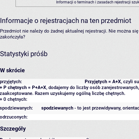
Informacji o terminach i zasadach rejestracji sz
Informacje o rejestracjach na ten przedmiot
Przedmiot nie należy do żadnej aktualnej rejestracji. Nie można s
zakończyła?
Statystyki próśb
W skrócie
przyjętych:
Przyjętych = A+X
, czyli 
+ P chętnych = P+A+X
, dodajemy do liczby osób zarejestrowanych, 
zaakceptowane. Razem uzyskujemy ogólną liczbę chętnych.
+ 0 chętnych:
spodziewanych:
spodziewanych
- to jest przewidywany, orienta
odrzuconych:
Szczegóły