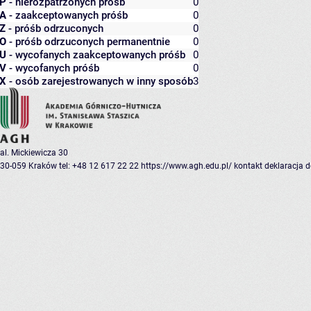
P
- nierozpatrzonych próśb
0
A
- zaakceptowanych próśb
0
Z
- próśb odrzuconych
0
O
- próśb odrzuconych permanentnie
0
U
- wycofanych zaakceptowanych próśb
0
V
- wycofanych próśb
0
X
- osób zarejestrowanych w inny sposób
3
al. Mickiewicza 30
30-059 Kraków
tel: +48 12 617 22 22
https://www.agh.edu.pl/
kontakt
deklaracja 