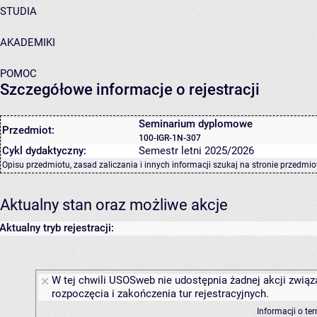
STUDIA
AKADEMIKI
POMOC
Szczegółowe informacje o rejestracji
Seminarium dyplomowe
Przedmiot:
100-IGR-1N-307
Cykl dydaktyczny:
Semestr letni 2025/2026
Opisu przedmiotu, zasad zaliczania i innych informacji szukaj na
stronie przedmio
Aktualny stan oraz możliwe akcje
Aktualny tryb rejestracji:
W tej chwili USOSweb nie udostępnia żadnej akcji związ
rozpoczęcia i zakończenia tur rejestracyjnych.
Informacji o te