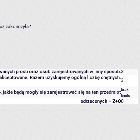
już zakończyła?
owanych próśb oraz osób zarejestrowanych w inny sposób.
3
 zaakceptowane. Razem uzyskujemy ogólną liczbę chętnych.
3
brak
b, jakie będą mogły się zarejestrować się na ten przedmiot
limitu
odrzuconych = Z+O
0