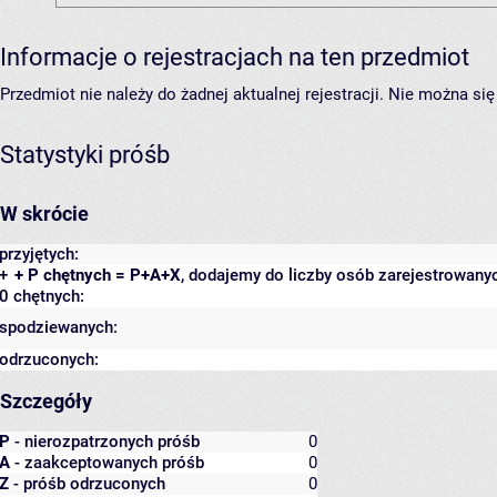
Informacje o rejestracjach na ten przedmiot
Przedmiot nie należy do żadnej aktualnej rejestracji. Nie można s
Statystyki próśb
W skrócie
przyjętych:
+
+ P chętnych = P+A+X
, dodajemy do liczby osób zarejestrowanyc
0 chętnych:
spodziewanych:
odrzuconych:
Szczegóły
P
- nierozpatrzonych próśb
0
A
- zaakceptowanych próśb
0
Z
- próśb odrzuconych
0