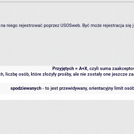
ię na niego rejestrować poprzez USOSweb. Być może rejestracja się 
Przyjętych = A+X
, czyli suma zaakcept
h, liczbę osób, które złożyły prośby, ale nie zostały one jeszcze
spodziewanych
- to jest przewidywany, orientacyjny limit osó