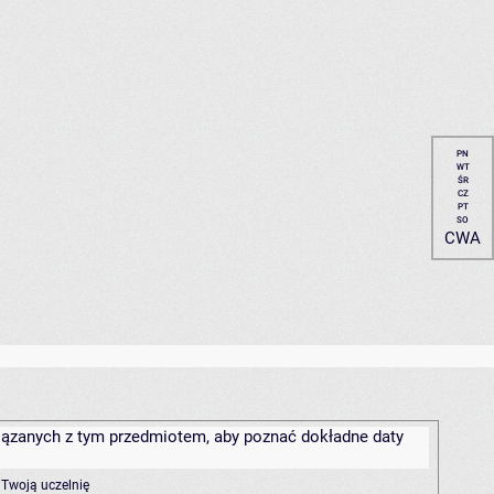
PN
WT
ŚR
CZ
PT
SO
CWA
związanych z tym przedmiotem, aby poznać dokładne daty
 Twoją uczelnię