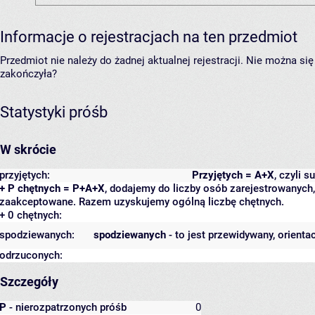
Informacje o rejestracjach na ten przedmiot
Przedmiot nie należy do żadnej aktualnej rejestracji. Nie można s
zakończyła?
Statystyki próśb
W skrócie
przyjętych:
Przyjętych = A+X
, czyli 
+ P chętnych = P+A+X
, dodajemy do liczby osób zarejestrowanych, 
zaakceptowane. Razem uzyskujemy ogólną liczbę chętnych.
+ 0 chętnych:
spodziewanych:
spodziewanych
- to jest przewidywany, orienta
odrzuconych:
Szczegóły
P
- nierozpatrzonych próśb
0