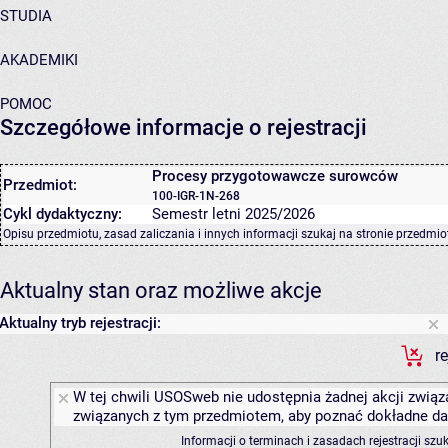
STUDIA
AKADEMIKI
POMOC
Szczegółowe informacje o rejestracji
Procesy przygotowawcze surowców
Przedmiot:
100-IGR-1N-268
Cykl dydaktyczny:
Semestr letni 2025/2026
Opisu przedmiotu, zasad zaliczania i innych informacji szukaj na
stronie przedmio
Aktualny stan oraz możliwe akcje
Aktualny tryb rejestracji:
r
W tej chwili USOSweb nie udostępnia żadnej akcji związa
związanych z tym przedmiotem, aby poznać dokładne daty
Informacji o terminach i zasadach rejestracji sz