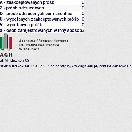
A
- zaakceptowanych próśb
0
Z
- próśb odrzuconych
0
O
- próśb odrzuconych permanentnie
0
U
- wycofanych zaakceptowanych próśb
0
V
- wycofanych próśb
0
X
- osób zarejestrowanych w inny sposób
3
al. Mickiewicza 30
30-059 Kraków
tel: +48 12 617 22 22
https://www.agh.edu.pl/
kontakt
deklaracja 