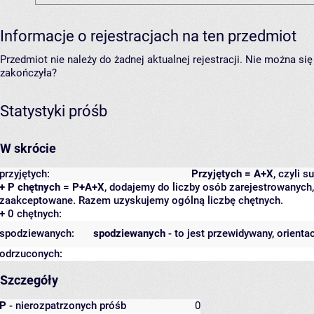
Informacje o rejestracjach na ten przedmiot
Przedmiot nie należy do żadnej aktualnej rejestracji. Nie można s
zakończyła?
Statystyki próśb
W skrócie
przyjętych:
Przyjętych = A+X
, czyli 
+ P chętnych = P+A+X
, dodajemy do liczby osób zarejestrowanych, 
zaakceptowane. Razem uzyskujemy ogólną liczbę chętnych.
+ 0 chętnych:
spodziewanych:
spodziewanych
- to jest przewidywany, orienta
odrzuconych:
Szczegóły
P
- nierozpatrzonych próśb
0