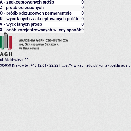
A
- zaakceptowanych próśb
0
Z
- próśb odrzuconych
0
O
- próśb odrzuconych permanentnie
0
U
- wycofanych zaakceptowanych próśb
0
V
- wycofanych próśb
0
X
- osób zarejestrowanych w inny sposób
9
al. Mickiewicza 30
30-059 Kraków
tel: +48 12 617 22 22
https://www.agh.edu.pl/
kontakt
deklaracja 