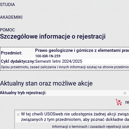
STUDIA
AKADEMIKI
POMOC
Szczegółowe informacje o rejestracji
Prawo geologiczne i górnicze z elementami pr
Przedmiot:
100-IGR-1N-259
Cykl dydaktyczny:
Semestr letni 2024/2025
Opisu przedmiotu, zasad zaliczania i innych informacji szukaj na
stronie przedmio
Aktualny stan oraz możliwe akcje
Aktualny tryb rejestracji:
r
W tej chwili USOSweb nie udostępnia żadnej akcji związa
związanych z tym przedmiotem, aby poznać dokładne daty
Informacji o terminach i zasadach rejestracji sz