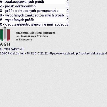
A
- zaakceptowanych próśb
0
Z
- próśb odrzuconych
0
O
- próśb odrzuconych permanentnie
0
U
- wycofanych zaakceptowanych próśb
0
V
- wycofanych próśb
0
X
- osób zarejestrowanych w inny sposób
3
al. Mickiewicza 30
30-059 Kraków
tel: +48 12 617 22 22
https://www.agh.edu.pl/
kontakt
deklaracja 