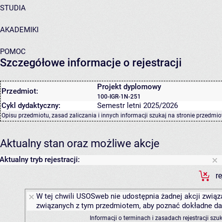
STUDIA
AKADEMIKI
POMOC
Szczegółowe informacje o rejestracji
Projekt dyplomowy
Przedmiot:
100-IGR-1N-251
Cykl dydaktyczny:
Semestr letni 2025/2026
Opisu przedmiotu, zasad zaliczania i innych informacji szukaj na
stronie przedmio
Aktualny stan oraz możliwe akcje
Aktualny tryb rejestracji:
r
W tej chwili USOSweb nie udostępnia żadnej akcji związa
związanych z tym przedmiotem, aby poznać dokładne daty
Informacji o terminach i zasadach rejestracji sz