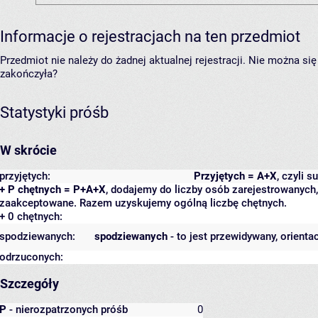
Informacje o rejestracjach na ten przedmiot
Przedmiot nie należy do żadnej aktualnej rejestracji. Nie można s
zakończyła?
Statystyki próśb
W skrócie
przyjętych:
Przyjętych = A+X
, czyli 
+ P chętnych = P+A+X
, dodajemy do liczby osób zarejestrowanych, 
zaakceptowane. Razem uzyskujemy ogólną liczbę chętnych.
+ 0 chętnych:
spodziewanych:
spodziewanych
- to jest przewidywany, orienta
odrzuconych:
Szczegóły
P
- nierozpatrzonych próśb
0