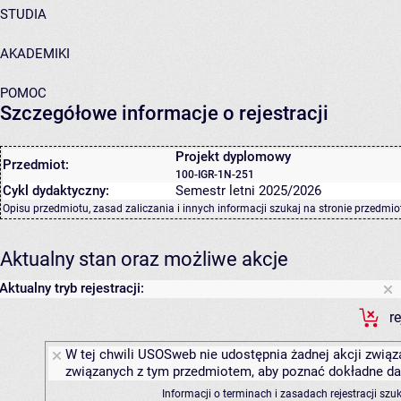
STUDIA
AKADEMIKI
POMOC
Szczegółowe informacje o rejestracji
Projekt dyplomowy
Przedmiot:
100-IGR-1N-251
Cykl dydaktyczny:
Semestr letni 2025/2026
Opisu przedmiotu, zasad zaliczania i innych informacji szukaj na
stronie przedmio
Aktualny stan oraz możliwe akcje
Aktualny tryb rejestracji:
r
W tej chwili USOSweb nie udostępnia żadnej akcji związa
związanych z tym przedmiotem, aby poznać dokładne daty
Informacji o terminach i zasadach rejestracji sz