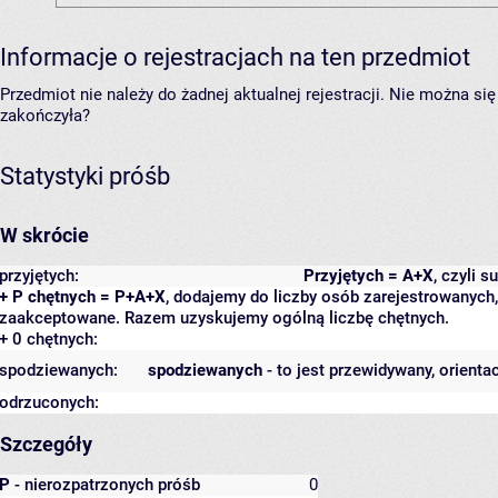
Informacje o rejestracjach na ten przedmiot
Przedmiot nie należy do żadnej aktualnej rejestracji. Nie można s
zakończyła?
Statystyki próśb
W skrócie
przyjętych:
Przyjętych = A+X
, czyli 
+ P chętnych = P+A+X
, dodajemy do liczby osób zarejestrowanych, 
zaakceptowane. Razem uzyskujemy ogólną liczbę chętnych.
+ 0 chętnych:
spodziewanych:
spodziewanych
- to jest przewidywany, orienta
odrzuconych:
Szczegóły
P
- nierozpatrzonych próśb
0