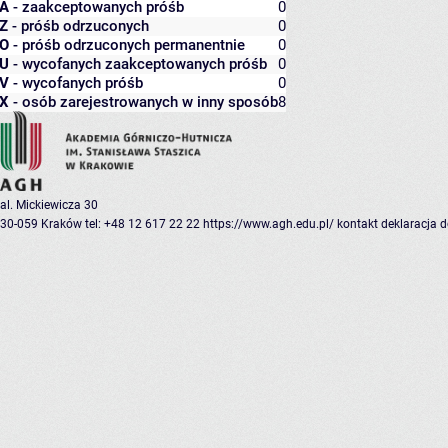
A
- zaakceptowanych próśb
0
Z
- próśb odrzuconych
0
O
- próśb odrzuconych permanentnie
0
U
- wycofanych zaakceptowanych próśb
0
V
- wycofanych próśb
0
X
- osób zarejestrowanych w inny sposób
8
al. Mickiewicza 30
30-059 Kraków
tel: +48 12 617 22 22
https://www.agh.edu.pl/
kontakt
deklaracja 