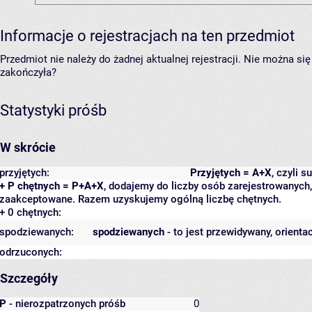
Informacje o rejestracjach na ten przedmiot
Przedmiot nie należy do żadnej aktualnej rejestracji. Nie można s
zakończyła?
Statystyki próśb
W skrócie
przyjętych:
Przyjętych = A+X
, czyli 
+ P chętnych = P+A+X
, dodajemy do liczby osób zarejestrowanych, 
zaakceptowane. Razem uzyskujemy ogólną liczbę chętnych.
+ 0 chętnych:
spodziewanych:
spodziewanych
- to jest przewidywany, orienta
odrzuconych:
Szczegóły
P
- nierozpatrzonych próśb
0