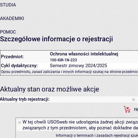
STUDIA
AKADEMIKI
POMOC
Szczegółowe informacje o rejestracji
Ochrona własności intelektualnej
Przedmiot:
100-IGR-1N-223
Cykl dydaktyczny:
Semestr zimowy 2024/2025
Opisu przedmiotu, zasad zaliczania i innych informacji szukaj na
stronie przedmio
Aktualny stan oraz możliwe akcje
Aktualny tryb rejestracji:
r
W tej chwili USOSweb nie udostępnia żadnej akcji związa
związanych z tym przedmiotem, aby poznać dokładne daty
Informacji o terminach i zasadach rejestracji sz