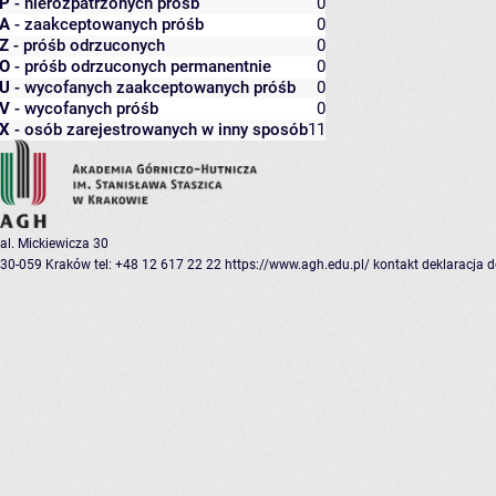
P
- nierozpatrzonych próśb
0
A
- zaakceptowanych próśb
0
Z
- próśb odrzuconych
0
O
- próśb odrzuconych permanentnie
0
U
- wycofanych zaakceptowanych próśb
0
V
- wycofanych próśb
0
X
- osób zarejestrowanych w inny sposób
11
al. Mickiewicza 30
30-059 Kraków
tel: +48 12 617 22 22
https://www.agh.edu.pl/
kontakt
deklaracja 