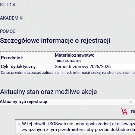
STUDIA
AKADEMIKI
POMOC
Szczegółowe informacje o rejestracji
Materiałoznawstwo
Przedmiot:
100-IGR-1N-162
Cykl dydaktyczny:
Semestr zimowy 2025/2026
Opisu przedmiotu, zasad zaliczania i innych informacji szukaj na
stronie przedmio
Aktualny stan oraz możliwe akcje
Aktualny tryb rejestracji:
r
W tej chwili USOSweb nie udostępnia żadnej akcji związa
związanych z tym przedmiotem, aby poznać dokładne daty