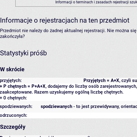
Informacji o terminach i zasadach rejestracji sz
Informacje o rejestracjach na ten przedmiot
Przedmiot nie należy do żadnej aktualnej rejestracji. Nie można s
zakończyła?
Statystyki próśb
W skrócie
przyjętych:
Przyjętych = A+X
, czyli 
+ P chętnych = P+A+X
, dodajemy do liczby osób zarejestrowanych, 
zaakceptowane. Razem uzyskujemy ogólną liczbę chętnych.
+ 0 chętnych:
spodziewanych:
spodziewanych
- to jest przewidywany, orienta
odrzuconych:
Szczegóły