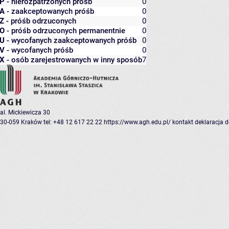
P
- nierozpatrzonych próśb
0
A
- zaakceptowanych próśb
0
Z
- próśb odrzuconych
0
O
- próśb odrzuconych permanentnie
0
U
- wycofanych zaakceptowanych próśb
0
V
- wycofanych próśb
0
X
- osób zarejestrowanych w inny sposób
7
al. Mickiewicza 30
30-059 Kraków
tel: +48 12 617 22 22
https://www.agh.edu.pl/
kontakt
deklaracja 