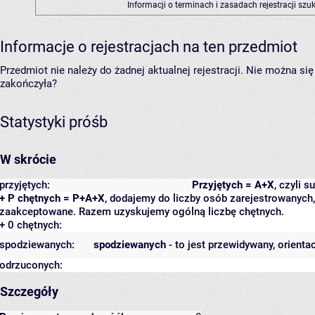
Informacji o terminach i zasadach rejestracji sz
Informacje o rejestracjach na ten przedmiot
Przedmiot nie należy do żadnej aktualnej rejestracji. Nie można s
zakończyła?
Statystyki próśb
W skrócie
przyjętych:
Przyjętych = A+X
, czyli 
+ P chętnych = P+A+X
, dodajemy do liczby osób zarejestrowanych, 
zaakceptowane. Razem uzyskujemy ogólną liczbę chętnych.
+ 0 chętnych:
spodziewanych:
spodziewanych
- to jest przewidywany, orienta
odrzuconych:
Szczegóły