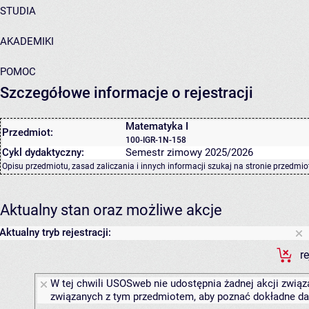
STUDIA
AKADEMIKI
POMOC
Szczegółowe informacje o rejestracji
Matematyka I
Przedmiot:
100-IGR-1N-158
Cykl dydaktyczny:
Semestr zimowy 2025/2026
Opisu przedmiotu, zasad zaliczania i innych informacji szukaj na
stronie przedmio
Aktualny stan oraz możliwe akcje
Aktualny tryb rejestracji:
r
W tej chwili USOSweb nie udostępnia żadnej akcji związa
związanych z tym przedmiotem, aby poznać dokładne daty