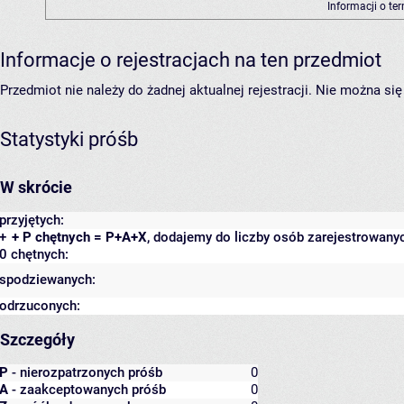
Informacji o te
Informacje o rejestracjach na ten przedmiot
Przedmiot nie należy do żadnej aktualnej rejestracji. Nie można s
Statystyki próśb
W skrócie
przyjętych:
+
+ P chętnych = P+A+X
, dodajemy do liczby osób zarejestrowanyc
0 chętnych:
spodziewanych:
odrzuconych:
Szczegóły
P
- nierozpatrzonych próśb
0
A
- zaakceptowanych próśb
0