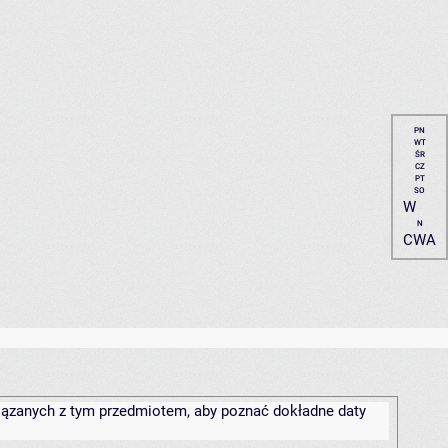
PN
WT
ŚR
CZ
PT
SO
W
N
CWA
związanych z tym przedmiotem, aby poznać dokładne daty