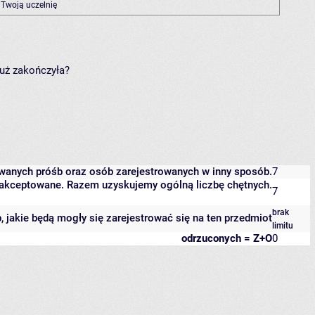
 Twoją uczelnię
już zakończyła?
owanych próśb oraz osób zarejestrowanych w inny sposób.
7
 zaakceptowane. Razem uzyskujemy ogólną liczbę chętnych.
7
brak
b, jakie będą mogły się zarejestrować się na ten przedmiot
limitu
odrzuconych = Z+O
0