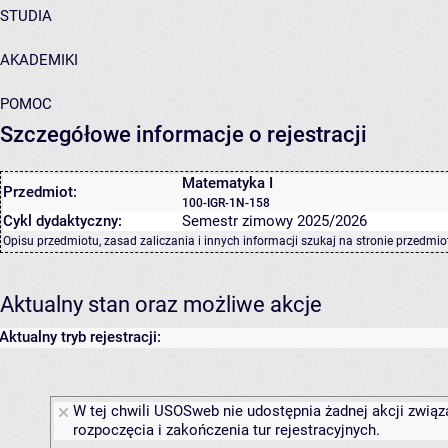
STUDIA
AKADEMIKI
POMOC
Szczegółowe informacje o rejestracji
Matematyka I
Przedmiot:
100-IGR-1N-158
Cykl dydaktyczny:
Semestr zimowy 2025/2026
Opisu przedmiotu, zasad zaliczania i innych informacji szukaj na
stronie przedmio
Aktualny stan oraz możliwe akcje
Aktualny tryb rejestracji:
W tej chwili USOSweb nie udostępnia żadnej akcji związ
rozpoczęcia i zakończenia tur rejestracyjnych.