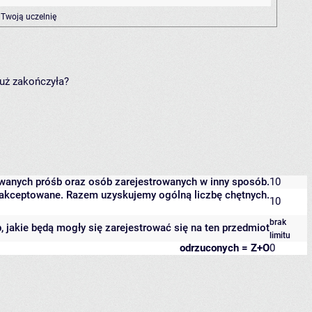
 Twoją uczelnię
już zakończyła?
owanych próśb oraz osób zarejestrowanych w inny sposób.
10
 zaakceptowane. Razem uzyskujemy ogólną liczbę chętnych.
10
brak
b, jakie będą mogły się zarejestrować się na ten przedmiot
limitu
odrzuconych = Z+O
0