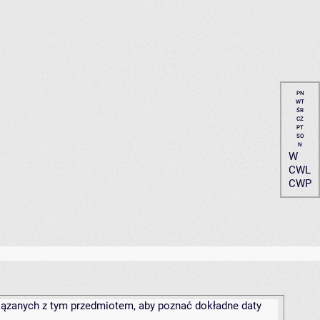
PN
WT
ŚR
CZ
PT
SO
N
W
CWL
CWP
związanych z tym przedmiotem, aby poznać dokładne daty