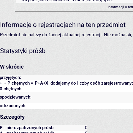
Informacji o te
Informacje o rejestracjach na ten przedmiot
Przedmiot nie należy do żadnej aktualnej rejestracji. Nie można s
Statystyki próśb
W skrócie
przyjętych:
+
+ P chętnych = P+A+X
, dodajemy do liczby osób zarejestrowanyc
0 chętnych:
spodziewanych:
odrzuconych:
Szczegóły
P
- nierozpatrzonych próśb
0