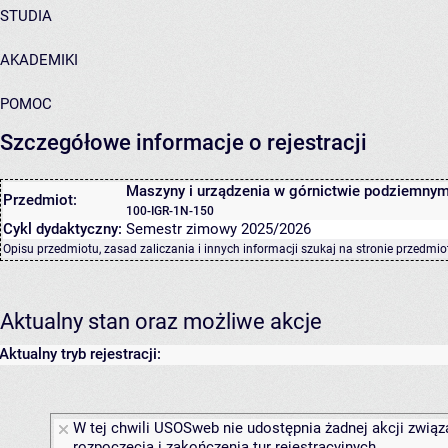
STUDIA
AKADEMIKI
POMOC
Szczegółowe informacje o rejestracji
Maszyny i urządzenia w górnictwie podziemny
Przedmiot:
100-IGR-1N-150
Cykl dydaktyczny:
Semestr zimowy 2025/2026
Opisu przedmiotu, zasad zaliczania i innych informacji szukaj na
stronie przedmio
Aktualny stan oraz możliwe akcje
Aktualny tryb rejestracji:
W tej chwili USOSweb nie udostępnia żadnej akcji związ
rozpoczęcia i zakończenia tur rejestracyjnych.