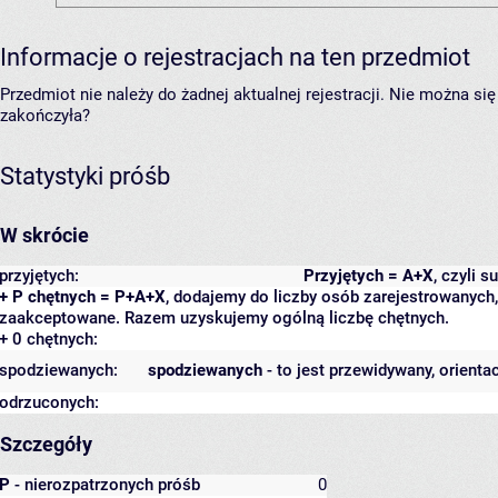
Informacje o rejestracjach na ten przedmiot
Przedmiot nie należy do żadnej aktualnej rejestracji. Nie można s
zakończyła?
Statystyki próśb
W skrócie
przyjętych:
Przyjętych = A+X
, czyli 
+ P chętnych = P+A+X
, dodajemy do liczby osób zarejestrowanych, 
zaakceptowane. Razem uzyskujemy ogólną liczbę chętnych.
+ 0 chętnych:
spodziewanych:
spodziewanych
- to jest przewidywany, orienta
odrzuconych:
Szczegóły
P
- nierozpatrzonych próśb
0