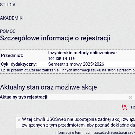
STUDIA
AKADEMIKI
POMOC
Szczegółowe informacje o rejestracji
Inżynierskie metody obliczeniowe
Przedmiot:
100-IGR-1N-119
Cykl dydaktyczny:
Semestr zimowy 2025/2026
Opisu przedmiotu, zasad zaliczania i innych informacji szukaj na
stronie przedmio
Aktualny stan oraz możliwe akcje
Aktualny tryb rejestracji:
r
W tej chwili USOSweb nie udostępnia żadnej akcji związa
związanych z tym przedmiotem, aby poznać dokładne daty
Informacji o terminach i zasadach rejestracji sz