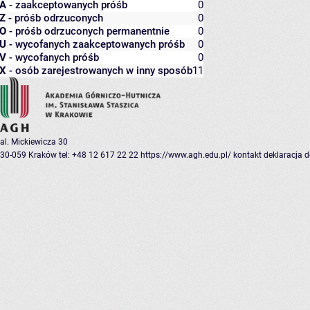
A
- zaakceptowanych próśb
0
Z
- próśb odrzuconych
0
O
- próśb odrzuconych permanentnie
0
U
- wycofanych zaakceptowanych próśb
0
V
- wycofanych próśb
0
X
- osób zarejestrowanych w inny sposób
11
al. Mickiewicza 30
30-059 Kraków
tel: +48 12 617 22 22
https://www.agh.edu.pl/
kontakt
deklaracja 