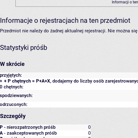
Informacji o te
Informacje o rejestracjach na ten przedmiot
Przedmiot nie należy do żadnej aktualnej rejestracji. Nie można s
Statystyki próśb
W skrócie
przyjętych:
+
+ P chętnych = P+A+X
, dodajemy do liczby osób zarejestrowanyc
0 chętnych:
spodziewanych:
odrzuconych:
Szczegóły
P
- nierozpatrzonych próśb
0
A
- zaakceptowanych próśb
0