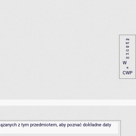
PN
WT
ŚR
CZ
PT
SO
W
N
CWP
związanych z tym przedmiotem, aby poznać dokładne daty