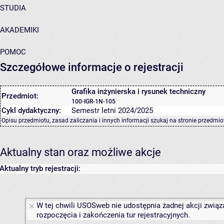
STUDIA
AKADEMIKI
POMOC
Szczegółowe informacje o rejestracji
Grafika inżynierska i rysunek techniczny
Przedmiot:
100-IGR-1N-105
Cykl dydaktyczny:
Semestr letni 2024/2025
Opisu przedmiotu, zasad zaliczania i innych informacji szukaj na
stronie przedmio
Aktualny stan oraz możliwe akcje
Aktualny tryb rejestracji:
W tej chwili USOSweb nie udostępnia żadnej akcji związ
rozpoczęcia i zakończenia tur rejestracyjnych.