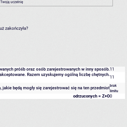
 Twoją uczelnię
już zakończyła?
owanych próśb oraz osób zarejestrowanych w inny sposób.
11
 zaakceptowane. Razem uzyskujemy ogólną liczbę chętnych.
11
brak
b, jakie będą mogły się zarejestrować się na ten przedmiot
limitu
odrzuconych = Z+O
0