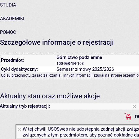
STUDIA
AKADEMIKI
POMOC
Szczegółowe informacje o rejestracji
Górnictwo podziemne
Przedmiot:
100-IGR-1N-103
Cykl dydaktyczny:
Semestr zimowy 2025/2026
Opisu przedmiotu, zasad zaliczania i innych informacji szukaj na
stronie przedmio
Aktualny stan oraz możliwe akcje
Aktualny tryb rejestracji:
r
W tej chwili USOSweb nie udostępnia żadnej akcji związa
związanych z tym przedmiotem, aby poznać dokładne daty