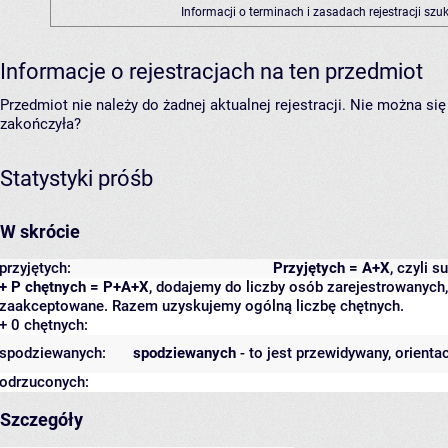
Informacji o terminach i zasadach rejestracji sz
Informacje o rejestracjach na ten przedmiot
Przedmiot nie należy do żadnej aktualnej rejestracji. Nie można s
zakończyła?
Statystyki próśb
W skrócie
przyjętych:
Przyjętych = A+X
, czyli 
+ P chętnych = P+A+X
, dodajemy do liczby osób zarejestrowanych, 
zaakceptowane. Razem uzyskujemy ogólną liczbę chętnych.
+ 0 chętnych:
spodziewanych:
spodziewanych
- to jest przewidywany, orienta
odrzuconych:
Szczegóły