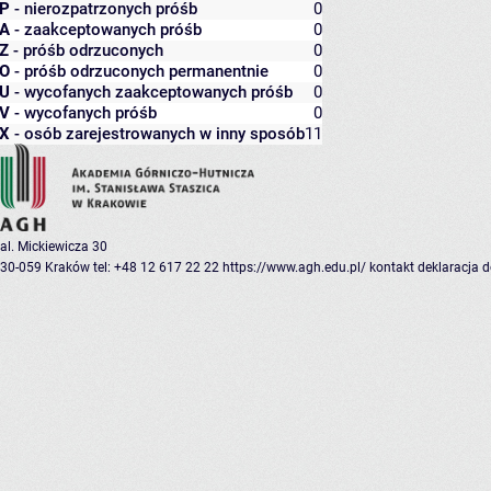
P
- nierozpatrzonych próśb
0
A
- zaakceptowanych próśb
0
Z
- próśb odrzuconych
0
O
- próśb odrzuconych permanentnie
0
U
- wycofanych zaakceptowanych próśb
0
V
- wycofanych próśb
0
X
- osób zarejestrowanych w inny sposób
11
al. Mickiewicza 30
30-059 Kraków
tel: +48 12 617 22 22
https://www.agh.edu.pl/
kontakt
deklaracja 