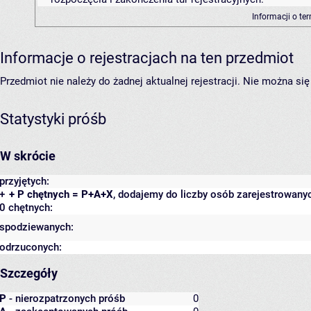
Informacji o te
Informacje o rejestracjach na ten przedmiot
Przedmiot nie należy do żadnej aktualnej rejestracji. Nie można s
Statystyki próśb
W skrócie
przyjętych:
+
+ P chętnych = P+A+X
, dodajemy do liczby osób zarejestrowanyc
0 chętnych:
spodziewanych:
odrzuconych:
Szczegóły
P
- nierozpatrzonych próśb
0