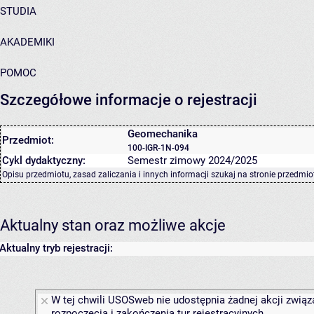
STUDIA
AKADEMIKI
POMOC
Szczegółowe informacje o rejestracji
Geomechanika
Przedmiot:
100-IGR-1N-094
Cykl dydaktyczny:
Semestr zimowy 2024/2025
Opisu przedmiotu, zasad zaliczania i innych informacji szukaj na
stronie przedmio
Aktualny stan oraz możliwe akcje
Aktualny tryb rejestracji:
W tej chwili USOSweb nie udostępnia żadnej akcji związ
rozpoczęcia i zakończenia tur rejestracyjnych.