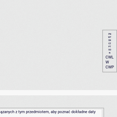
PN
WT
ŚR
CZ
PT
SO
N
CWL
W
CWP
związanych z tym przedmiotem, aby poznać dokładne daty