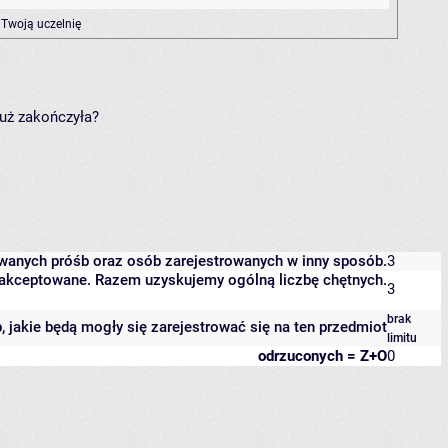
 Twoją uczelnię
już zakończyła?
owanych próśb oraz osób zarejestrowanych w inny sposób.
3
 zaakceptowane. Razem uzyskujemy ogólną liczbę chętnych.
3
brak
b, jakie będą mogły się zarejestrować się na ten przedmiot
limitu
odrzuconych = Z+O
0