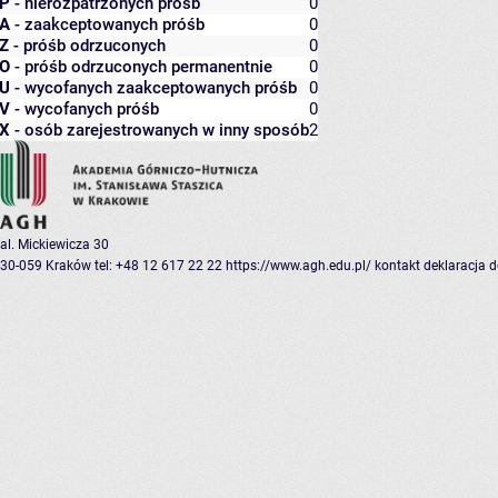
P
- nierozpatrzonych próśb
0
A
- zaakceptowanych próśb
0
Z
- próśb odrzuconych
0
O
- próśb odrzuconych permanentnie
0
U
- wycofanych zaakceptowanych próśb
0
V
- wycofanych próśb
0
X
- osób zarejestrowanych w inny sposób
2
al. Mickiewicza 30
30-059 Kraków
tel: +48 12 617 22 22
https://www.agh.edu.pl/
kontakt
deklaracja 