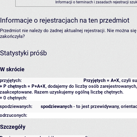
Informacji o terminach i zasadach rejestracji sz
Informacje o rejestracjach na ten przedmiot
Przedmiot nie należy do żadnej aktualnej rejestracji. Nie można s
zakończyła?
Statystyki próśb
W skrócie
przyjętych:
Przyjętych = A+X
, czyli 
+ P chętnych = P+A+X
, dodajemy do liczby osób zarejestrowanych, 
zaakceptowane. Razem uzyskujemy ogólną liczbę chętnych.
+ 0 chętnych:
spodziewanych:
spodziewanych
- to jest przewidywany, orienta
odrzuconych:
Szczegóły