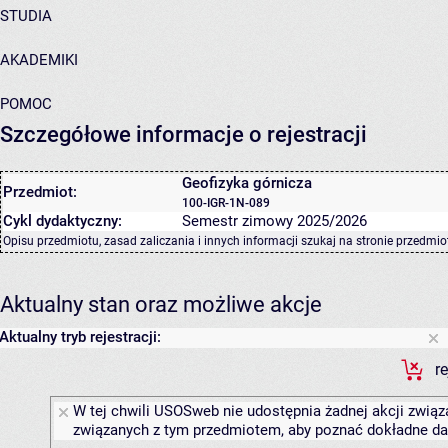
STUDIA
AKADEMIKI
POMOC
Szczegółowe informacje o rejestracji
Geofizyka górnicza
Przedmiot:
100-IGR-1N-089
Cykl dydaktyczny:
Semestr zimowy 2025/2026
Opisu przedmiotu, zasad zaliczania i innych informacji szukaj na
stronie przedmio
Aktualny stan oraz możliwe akcje
Aktualny tryb rejestracji:
r
W tej chwili USOSweb nie udostępnia żadnej akcji związa
związanych z tym przedmiotem, aby poznać dokładne daty