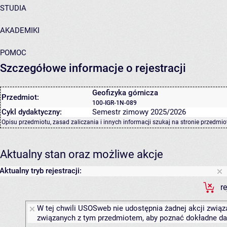
STUDIA
AKADEMIKI
POMOC
Szczegółowe informacje o rejestracji
Geofizyka górnicza
Przedmiot:
100-IGR-1N-089
Cykl dydaktyczny:
Semestr zimowy 2025/2026
Opisu przedmiotu, zasad zaliczania i innych informacji szukaj na
stronie przedmio
Aktualny stan oraz możliwe akcje
Aktualny tryb rejestracji:
r
W tej chwili USOSweb nie udostępnia żadnej akcji związa
związanych z tym przedmiotem, aby poznać dokładne daty