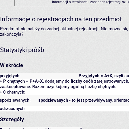
Informacji o terminach i zasadach rejestracji sz
Informacje o rejestracjach na ten przedmiot
Przedmiot nie należy do żadnej aktualnej rejestracji. Nie można s
zakończyła?
Statystyki próśb
W skrócie
przyjętych:
Przyjętych = A+X
, czyli 
+ P chętnych = P+A+X
, dodajemy do liczby osób zarejestrowanych, 
zaakceptowane. Razem uzyskujemy ogólną liczbę chętnych.
+ 0 chętnych:
spodziewanych:
spodziewanych
- to jest przewidywany, orienta
odrzuconych:
Szczegóły