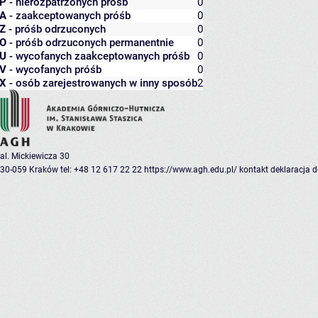
P
- nierozpatrzonych próśb
0
A
- zaakceptowanych próśb
0
Z
- próśb odrzuconych
0
O
- próśb odrzuconych permanentnie
0
U
- wycofanych zaakceptowanych próśb
0
V
- wycofanych próśb
0
X
- osób zarejestrowanych w inny sposób
2
al. Mickiewicza 30
30-059 Kraków
tel: +48 12 617 22 22
https://www.agh.edu.pl/
kontakt
deklaracja 