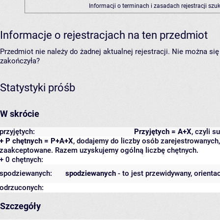
Informacji o terminach i zasadach rejestracji sz
Informacje o rejestracjach na ten przedmiot
Przedmiot nie należy do żadnej aktualnej rejestracji. Nie można s
zakończyła?
Statystyki próśb
W skrócie
przyjętych:
Przyjętych = A+X
, czyli 
+ P chętnych = P+A+X
, dodajemy do liczby osób zarejestrowanych, 
zaakceptowane. Razem uzyskujemy ogólną liczbę chętnych.
+ 0 chętnych:
spodziewanych:
spodziewanych
- to jest przewidywany, orienta
odrzuconych:
Szczegóły