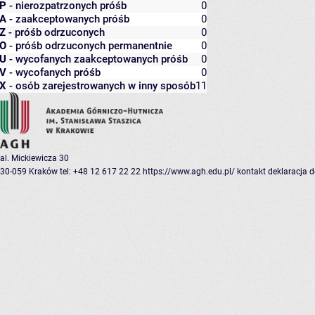
P
- nierozpatrzonych próśb
0
A
- zaakceptowanych próśb
0
Z
- próśb odrzuconych
0
O
- próśb odrzuconych permanentnie
0
U
- wycofanych zaakceptowanych próśb
0
V
- wycofanych próśb
0
X
- osób zarejestrowanych w inny sposób
11
al. Mickiewicza 30
30-059 Kraków
tel: +48 12 617 22 22
https://www.agh.edu.pl/
kontakt
deklaracja 