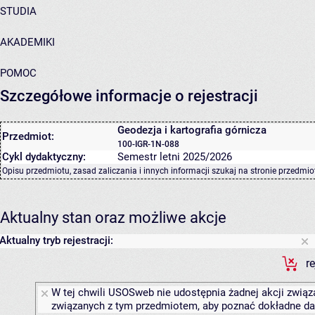
STUDIA
AKADEMIKI
POMOC
Szczegółowe informacje o rejestracji
Geodezja i kartografia górnicza
Przedmiot:
100-IGR-1N-088
Cykl dydaktyczny:
Semestr letni 2025/2026
Opisu przedmiotu, zasad zaliczania i innych informacji szukaj na
stronie przedmio
Aktualny stan oraz możliwe akcje
Aktualny tryb rejestracji:
r
W tej chwili USOSweb nie udostępnia żadnej akcji związa
związanych z tym przedmiotem, aby poznać dokładne daty