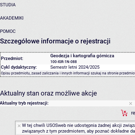
STUDIA
AKADEMIKI
POMOC
Szczegółowe informacje o rejestracji
Geodezja i kartografia górnicza
Przedmiot:
100-IGR-1N-088
Cykl dydaktyczny:
Semestr letni 2024/2025
Opisu przedmiotu, zasad zaliczania i innych informacji szukaj na
stronie przedmio
Aktualny stan oraz możliwe akcje
Aktualny tryb rejestracji:
r
W tej chwili USOSweb nie udostępnia żadnej akcji związa
związanych z tym przedmiotem, aby poznać dokładne daty