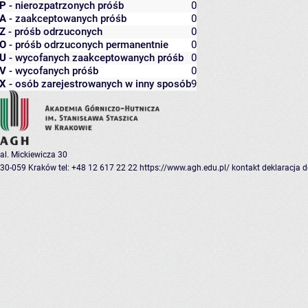
P
- nierozpatrzonych próśb
0
A
- zaakceptowanych próśb
0
Z
- próśb odrzuconych
0
O
- próśb odrzuconych permanentnie
0
U
- wycofanych zaakceptowanych próśb
0
V
- wycofanych próśb
0
X
- osób zarejestrowanych w inny sposób
9
al. Mickiewicza 30
30-059 Kraków
tel: +48 12 617 22 22
https://www.agh.edu.pl/
kontakt
deklaracja 