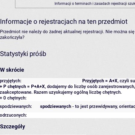
Informacji o terminach i zasadach rejestracji sz
Informacje o rejestracjach na ten przedmiot
Przedmiot nie należy do żadnej aktualnej rejestracji. Nie można s
zakończyła?
Statystyki próśb
W skrócie
przyjętych:
Przyjętych = A+X
, czyli 
+ P chętnych = P+A+X
, dodajemy do liczby osób zarejestrowanych, 
zaakceptowane. Razem uzyskujemy ogólną liczbę chętnych.
+ 0 chętnych:
spodziewanych:
spodziewanych
- to jest przewidywany, orienta
odrzuconych:
Szczegóły