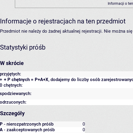
Informacji o te
Informacje o rejestracjach na ten przedmiot
Przedmiot nie należy do żadnej aktualnej rejestracji. Nie można s
Statystyki próśb
W skrócie
przyjętych:
+
+ P chętnych = P+A+X
, dodajemy do liczby osób zarejestrowanyc
0 chętnych:
spodziewanych:
odrzuconych:
Szczegóły
P
- nierozpatrzonych próśb
0
A
- zaakceptowanych próśb
0