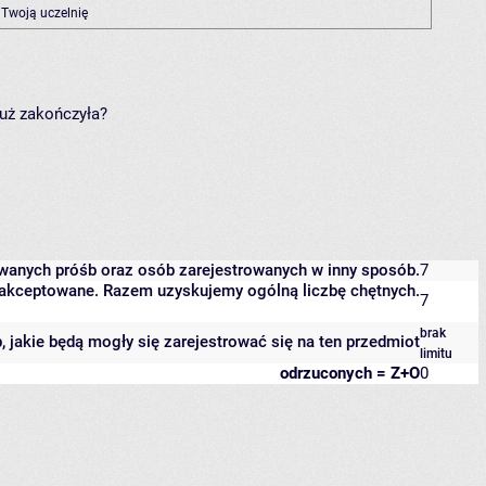
 Twoją uczelnię
już zakończyła?
owanych próśb oraz osób zarejestrowanych w inny sposób.
7
 zaakceptowane. Razem uzyskujemy ogólną liczbę chętnych.
7
brak
b, jakie będą mogły się zarejestrować się na ten przedmiot
limitu
odrzuconych = Z+O
0