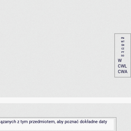
PN
WT
ŚR
CZ
PT
SO
W
CWL
CWA
związanych z tym przedmiotem, aby poznać dokładne daty