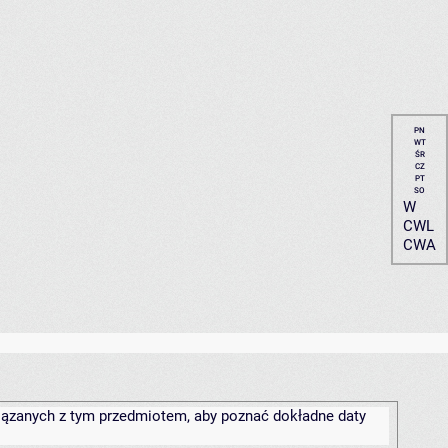
PN
WT
ŚR
CZ
PT
SO
W
CWL
CWA
związanych z tym przedmiotem, aby poznać dokładne daty