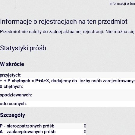
Informacji o te
Informacje o rejestracjach na ten przedmiot
Przedmiot nie należy do żadnej aktualnej rejestracji. Nie można s
Statystyki próśb
W skrócie
przyjętych:
+
+ P chętnych = P+A+X
, dodajemy do liczby osób zarejestrowanyc
0 chętnych:
spodziewanych:
odrzuconych:
Szczegóły
P
- nierozpatrzonych próśb
0
A
- zaakceptowanych próśb
0