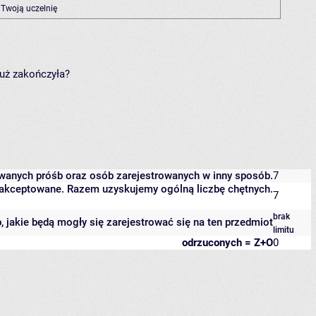
 Twoją uczelnię
już zakończyła?
owanych próśb oraz osób zarejestrowanych w inny sposób.
7
 zaakceptowane. Razem uzyskujemy ogólną liczbę chętnych.
7
brak
b, jakie będą mogły się zarejestrować się na ten przedmiot
limitu
odrzuconych = Z+O
0