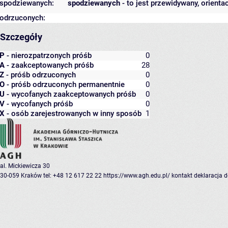
spodziewanych:
spodziewanych
- to jest przewidywany, orienta
odrzuconych:
Szczegóły
P
- nierozpatrzonych próśb
0
A
- zaakceptowanych próśb
28
Z
- próśb odrzuconych
0
O
- próśb odrzuconych permanentnie
0
U
- wycofanych zaakceptowanych próśb
0
V
- wycofanych próśb
0
X
- osób zarejestrowanych w inny sposób
1
al. Mickiewicza 30
30-059 Kraków
tel: +48 12 617 22 22
https://www.agh.edu.pl/
kontakt
deklaracja 