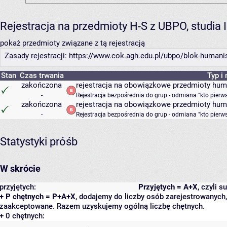
Rejestracja na przedmioty H-S z UBPO, studia 
pokaż przedmioty związane z tą rejestracją
Zasady rejestracji: https://www.cok.agh.edu.pl/ubpo/blok-human
Stan
Czas trwania
Typ i
zakończona
rejestracja na obowiązkowe przedmioty hum
-
Rejestracja bezpośrednia do grup - odmiana "kto pierw
zakończona
rejestracja na obowiązkowe przedmioty hum
-
Rejestracja bezpośrednia do grup - odmiana "kto pierw
Statystyki próśb
W skrócie
przyjętych:
Przyjętych = A+X
, czyli 
+ P chętnych = P+A+X
, dodajemy do liczby osób zarejestrowanych, 
zaakceptowane. Razem uzyskujemy ogólną liczbę chętnych.
+ 0 chętnych: