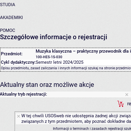
STUDIA
AKADEMIKI
POMOC
Szczegółowe informacje o rejestracji
Muzyka klasyczna – praktyczny przewodnik dla i
Przedmiot:
100-HES-1S-030
Cykl dydaktyczny:
Semestr letni 2024/2025
Opisu przedmiotu, zasad zaliczania i innych informacji szukaj na
stronie przedmio
Aktualny stan oraz możliwe akcje
Aktualny tryb rejestracji:
r
W tej chwili USOSweb nie udostępnia żadnej akcji związa
związanych z tym przedmiotem, aby poznać dokładne daty
Informacji o terminach i zasadach rejestracji sz