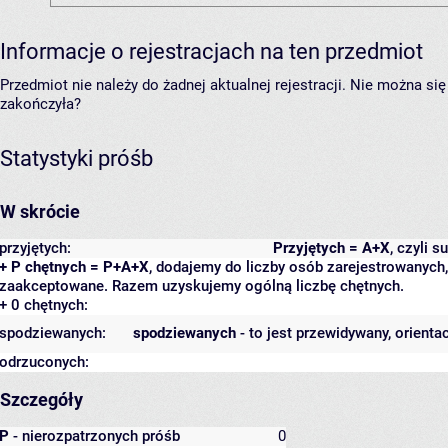
Informacje o rejestracjach na ten przedmiot
Przedmiot nie należy do żadnej aktualnej rejestracji. Nie można s
zakończyła?
Statystyki próśb
W skrócie
przyjętych:
Przyjętych = A+X
, czyli 
+ P chętnych = P+A+X
, dodajemy do liczby osób zarejestrowanych, 
zaakceptowane. Razem uzyskujemy ogólną liczbę chętnych.
+ 0 chętnych:
spodziewanych:
spodziewanych
- to jest przewidywany, orienta
odrzuconych:
Szczegóły
P
- nierozpatrzonych próśb
0