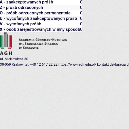
A
- zaakceptowanych próśb
0
Z
- próśb odrzuconych
0
O
- próśb odrzuconych permanentnie
0
U
- wycofanych zaakceptowanych próśb
0
V
- wycofanych próśb
0
X
- osób zarejestrowanych w inny sposób
0
al. Mickiewicza 30
30-059 Kraków
tel: +48 12 617 22 22
https://www.agh.edu.pl/
kontakt
deklaracja 