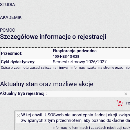
STUDIA
AKADEMIKI
POMOC
Szczegółowe informacje o rejestracji
Eksploracja podwodna
Przedmiot:
100-HES-1S-028
Cykl dydaktyczny:
Semestr zimowy 2026/2027
Opisu przedmiotu, zasad zaliczania i innych informacji szukaj na
stronie przedmio
Aktualny stan oraz możliwe akcje
Aktualny tryb rejestracji:
r
W tej chwili USOSweb nie udostępnia żadnej akcji związa
związanych z tym przedmiotem, aby poznać dokładne daty
Informacji o terminach i zasadach rejestracji sz