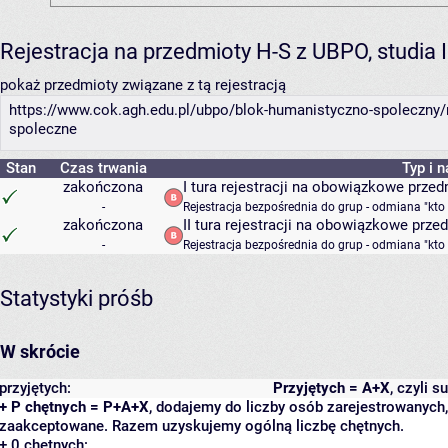
Rejestracja na przedmioty H-S z UBPO, studia 
pokaż przedmioty związane z tą rejestracją
https://www.cok.agh.edu.pl/ubpo/blok-humanistyczno-spoleczny/
spoleczne
Stan
Czas trwania
Typ i 
zakończona
I tura rejestracji na obowiązkowe prze
-
Rejestracja bezpośrednia do grup - odmiana "kto
zakończona
II tura rejestracji na obowiązkowe prze
-
Rejestracja bezpośrednia do grup - odmiana "kto
Statystyki próśb
W skrócie
przyjętych:
Przyjętych = A+X
, czyli 
+ P chętnych = P+A+X
, dodajemy do liczby osób zarejestrowanych, 
zaakceptowane. Razem uzyskujemy ogólną liczbę chętnych.
+ 0 chętnych: