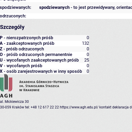
spodziewanych:
spodziewanych
- to jest przewidywany, orienta
odrzuconych:
Szczegóły
P
- nierozpatrzonych próśb
0
A
- zaakceptowanych próśb
132
Z
- próśb odrzuconych
0
O
- próśb odrzuconych permanentnie
0
U
- wycofanych zaakceptowanych próśb
25
V
- wycofanych próśb
0
X
- osób zarejestrowanych w inny sposób
0
al. Mickiewicza 30
30-059 Kraków
tel: +48 12 617 22 22
https://www.agh.edu.pl/
kontakt
deklaracja 