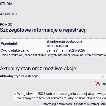
STUDIA
AKADEMIKI
POMOC
Szczegółowe informacje o rejestracji
Eksploracja podwodna
Przedmiot:
100-HES-1S-028
Cykl dydaktyczny:
Semestr letni 2025/2026
Opisu przedmiotu, zasad zaliczania i innych informacji szukaj na
stronie przedmio
Aktualny stan oraz możliwe akcje
Aktualny tryb rejestracji:
r
W tej chwili USOSweb nie udostępnia żadnej akcji związa
związanych z tym przedmiotem, aby poznać dokładne daty
Informacji o terminach i zasadach rejestracji sz