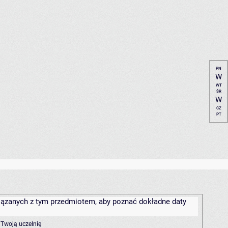
PN
W
WT
ŚR
W
CZ
PT
związanych z tym przedmiotem, aby poznać dokładne daty
 Twoją uczelnię