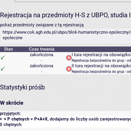
Rejestracja na przedmioty H-S z UBPO, studia 
pokaż przedmioty związane z tą rejestracją
https://www.cok.agh.edu.pl/ubpo/blok-humanistyczno-spoleczny/
spoleczne
Stan
Czas trwania
zakończona
I tura rejestracji na obowiąz
-
Rejestracja bezpośrednia do grup - o
zakończona
II tura rejestracji na obowią
-
Rejestracja bezpośrednia do grup - o
Statystyki próśb
W skrócie
przyjętych:
+
+ P chętnych = P+A+X
, dodajemy do liczby osób zarejestrowanyc
0 chętnych: