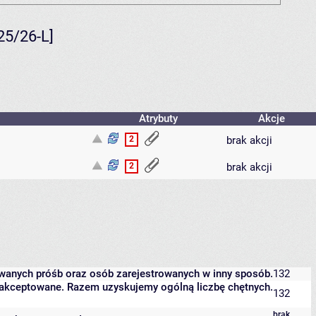
25/26-L]
Atrybuty
Akcje
2
brak akcji
2
brak akcji
owanych próśb oraz osób zarejestrowanych w inny sposób.
132
 zaakceptowane. Razem uzyskujemy ogólną liczbę chętnych.
132
brak