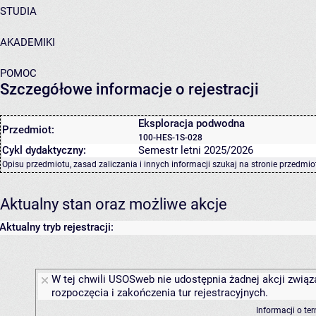
STUDIA
AKADEMIKI
POMOC
Szczegółowe informacje o rejestracji
Eksploracja podwodna
Przedmiot:
100-HES-1S-028
Cykl dydaktyczny:
Semestr letni 2025/2026
Opisu przedmiotu, zasad zaliczania i innych informacji szukaj na
stronie przedmio
Aktualny stan oraz możliwe akcje
Aktualny tryb rejestracji:
W tej chwili USOSweb nie udostępnia żadnej akcji związ
rozpoczęcia i zakończenia tur rejestracyjnych.
Informacji o te