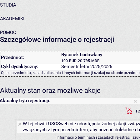
STUDIA
AKADEMIKI
POMOC
Szczegółowe informacje o rejestracji
Rysunek budowlany
Przedmiot:
100-BUD-2S-795-MDB
Cykl dydaktyczny:
Semestr letni 2025/2026
Opisu przedmiotu, zasad zaliczania i innych informacji szukaj na
stronie przedmio
Aktualny stan oraz możliwe akcje
Aktualny tryb rejestracji:
r
W tej chwili USOSweb nie udostępnia żadnej akcji związa
związanych z tym przedmiotem, aby poznać dokładne daty
Informacji o terminach i zasadach rejestracji sz