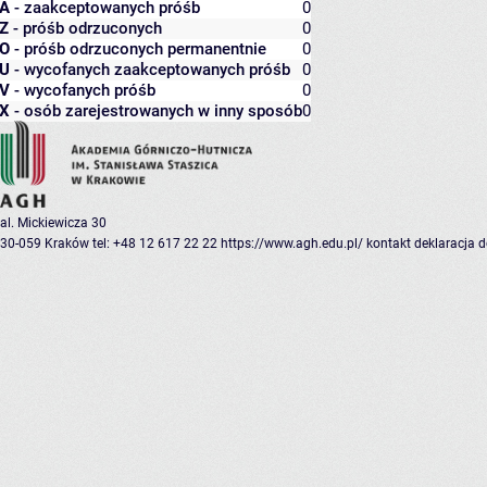
A
- zaakceptowanych próśb
0
Z
- próśb odrzuconych
0
O
- próśb odrzuconych permanentnie
0
U
- wycofanych zaakceptowanych próśb
0
V
- wycofanych próśb
0
X
- osób zarejestrowanych w inny sposób
0
al. Mickiewicza 30
30-059 Kraków
tel: +48 12 617 22 22
https://www.agh.edu.pl/
kontakt
deklaracja 