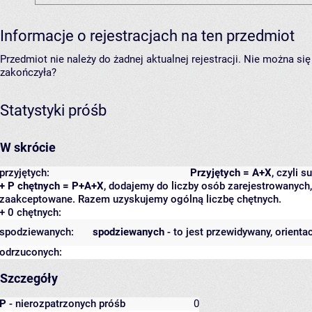
Informacje o rejestracjach na ten przedmiot
Przedmiot nie należy do żadnej aktualnej rejestracji. Nie można s
zakończyła?
Statystyki próśb
W skrócie
przyjętych:
Przyjętych = A+X
, czyli 
+ P chętnych = P+A+X
, dodajemy do liczby osób zarejestrowanych, 
zaakceptowane. Razem uzyskujemy ogólną liczbę chętnych.
+ 0 chętnych:
spodziewanych:
spodziewanych
- to jest przewidywany, orienta
odrzuconych:
Szczegóły
P
- nierozpatrzonych próśb
0