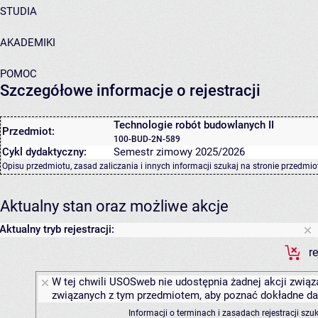
STUDIA
AKADEMIKI
POMOC
Szczegółowe informacje o rejestracji
Technologie robót budowlanych II
Przedmiot:
100-BUD-2N-589
Cykl dydaktyczny:
Semestr zimowy 2025/2026
Opisu przedmiotu, zasad zaliczania i innych informacji szukaj na
stronie przedmio
Aktualny stan oraz możliwe akcje
Aktualny tryb rejestracji:
r
W tej chwili USOSweb nie udostępnia żadnej akcji związa
związanych z tym przedmiotem, aby poznać dokładne daty
Informacji o terminach i zasadach rejestracji sz