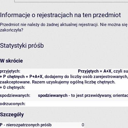
Informacje o rejestracjach na ten przedmiot
Przedmiot nie należy do żadnej aktualnej rejestracji. Nie można s
zakończyła?
Statystyki próśb
W skrócie
przyjętych:
Przyjętych = A+X
, czyli 
+ P chętnych = P+A+X
, dodajemy do liczby osób zarejestrowanych, 
zaakceptowane. Razem uzyskujemy ogólną liczbę chętnych.
+ 0 chętnych:
spodziewanych:
spodziewanych
- to jest przewidywany, orienta
odrzuconych:
Szczegóły
P
- nierozpatrzonych próśb
0