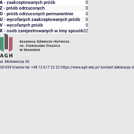
A
- zaakceptowanych próśb
0
Z
- próśb odrzuconych
0
O
- próśb odrzuconych permanentnie
0
U
- wycofanych zaakceptowanych próśb
0
V
- wycofanych próśb
0
X
- osób zarejestrowanych w inny sposób
32
al. Mickiewicza 30
30-059 Kraków
tel: +48 12 617 22 22
https://www.agh.edu.pl/
kontakt
deklaracja 