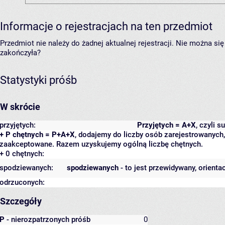
Informacje o rejestracjach na ten przedmiot
Przedmiot nie należy do żadnej aktualnej rejestracji. Nie można s
zakończyła?
Statystyki próśb
W skrócie
przyjętych:
Przyjętych = A+X
, czyli 
+ P chętnych = P+A+X
, dodajemy do liczby osób zarejestrowanych, 
zaakceptowane. Razem uzyskujemy ogólną liczbę chętnych.
+ 0 chętnych:
spodziewanych:
spodziewanych
- to jest przewidywany, orienta
odrzuconych:
Szczegóły
P
- nierozpatrzonych próśb
0