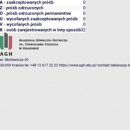
A
- zaakceptowanych próśb
0
Z
- próśb odrzuconych
0
O
- próśb odrzuconych permanentnie
0
U
- wycofanych zaakceptowanych próśb
0
V
- wycofanych próśb
0
X
- osób zarejestrowanych w inny sposób
32
al. Mickiewicza 30
30-059 Kraków
tel: +48 12 617 22 22
https://www.agh.edu.pl/
kontakt
deklaracja 