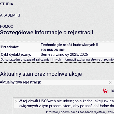
STUDIA
AKADEMIKI
POMOC
Szczegółowe informacje o rejestracji
Technologie robót budowlanych II
Przedmiot:
100-BUD-2N-589
Cykl dydaktyczny:
Semestr zimowy 2025/2026
Opisu przedmiotu, zasad zaliczania i innych informacji szukaj na
stronie przedmio
Aktualny stan oraz możliwe akcje
Aktualny tryb rejestracji:
r
W tej chwili USOSweb nie udostępnia żadnej akcji związa
związanych z tym przedmiotem, aby poznać dokładne daty
Informacji o terminach i zasadach rejestracji sz