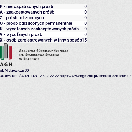
P
- nierozpatrzonych próśb
0
A
- zaakceptowanych próśb
0
Z
- próśb odrzuconych
0
O
- próśb odrzuconych permanentnie
0
U
- wycofanych zaakceptowanych próśb
0
V
- wycofanych próśb
0
X
- osób zarejestrowanych w inny sposób
15
al. Mickiewicza 30
30-059 Kraków
tel: +48 12 617 22 22
https://www.agh.edu.pl/
kontakt
deklaracja 