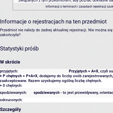
związanych z tym przedmiotem, aby poznać dokładne daty
Informacji o terminach i zasadach rejestracji sz
Informacje o rejestracjach na ten przedmiot
Przedmiot nie należy do żadnej aktualnej rejestracji. Nie można s
zakończyła?
Statystyki próśb
W skrócie
przyjętych:
Przyjętych = A+X
, czyli 
+ P chętnych = P+A+X
, dodajemy do liczby osób zarejestrowanych, 
zaakceptowane. Razem uzyskujemy ogólną liczbę chętnych.
+ 0 chętnych:
spodziewanych:
spodziewanych
- to jest przewidywany, orienta
odrzuconych:
Szczegóły