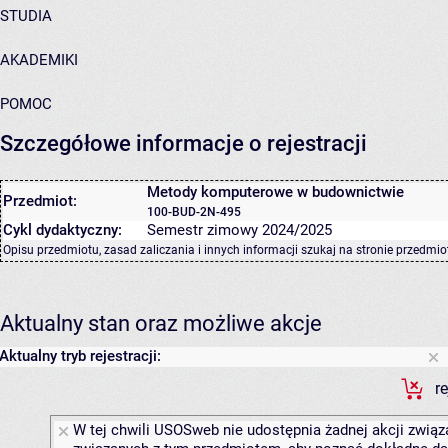
STUDIA
AKADEMIKI
POMOC
Szczegółowe informacje o rejestracji
Metody komputerowe w budownictwie
Przedmiot:
100-BUD-2N-495
Cykl dydaktyczny:
Semestr zimowy 2024/2025
Opisu przedmiotu, zasad zaliczania i innych informacji szukaj na
stronie przedmio
Aktualny stan oraz możliwe akcje
Aktualny tryb rejestracji:
r
W tej chwili USOSweb nie udostępnia żadnej akcji związa