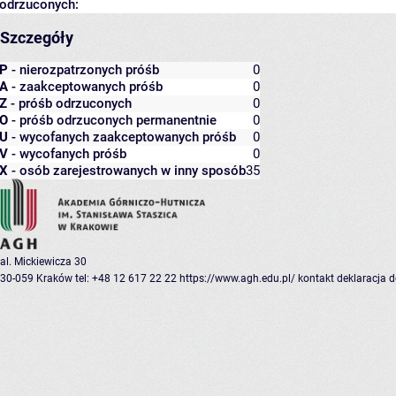
odrzuconych:
Szczegóły
P
- nierozpatrzonych próśb
0
A
- zaakceptowanych próśb
0
Z
- próśb odrzuconych
0
O
- próśb odrzuconych permanentnie
0
U
- wycofanych zaakceptowanych próśb
0
V
- wycofanych próśb
0
X
- osób zarejestrowanych w inny sposób
35
al. Mickiewicza 30
30-059 Kraków
tel: +48 12 617 22 22
https://www.agh.edu.pl/
kontakt
deklaracja 