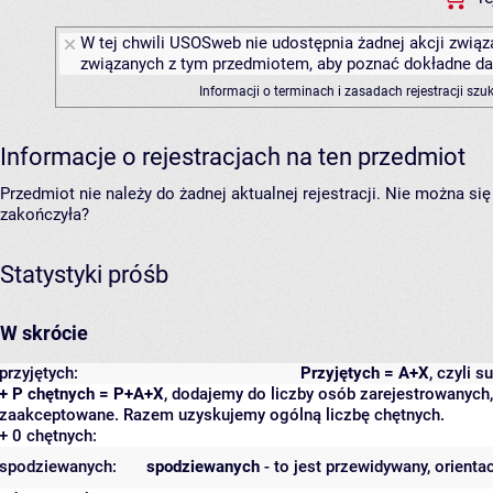
W tej chwili USOSweb nie udostępnia żadnej akcji związa
związanych z tym przedmiotem, aby poznać dokładne daty
Informacji o terminach i zasadach rejestracji sz
Informacje o rejestracjach na ten przedmiot
Przedmiot nie należy do żadnej aktualnej rejestracji. Nie można s
zakończyła?
Statystyki próśb
W skrócie
przyjętych:
Przyjętych = A+X
, czyli 
+ P chętnych = P+A+X
, dodajemy do liczby osób zarejestrowanych, 
zaakceptowane. Razem uzyskujemy ogólną liczbę chętnych.
+ 0 chętnych:
spodziewanych:
spodziewanych
- to jest przewidywany, orienta