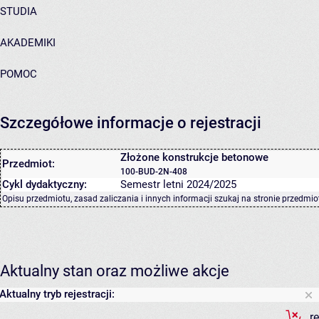
STUDIA
AKADEMIKI
POMOC
Szczegółowe informacje o rejestracji
Złożone konstrukcje betonowe
Przedmiot:
100-BUD-2N-408
Cykl dydaktyczny:
Semestr letni 2024/2025
Opisu przedmiotu, zasad zaliczania i innych informacji szukaj na
stronie przedmio
Aktualny stan oraz możliwe akcje
Aktualny tryb rejestracji:
r