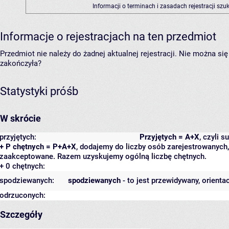
Informacji o terminach i zasadach rejestracji sz
Informacje o rejestracjach na ten przedmiot
Przedmiot nie należy do żadnej aktualnej rejestracji. Nie można s
zakończyła?
Statystyki próśb
W skrócie
przyjętych:
Przyjętych = A+X
, czyli 
+ P chętnych = P+A+X
, dodajemy do liczby osób zarejestrowanych, 
zaakceptowane. Razem uzyskujemy ogólną liczbę chętnych.
+ 0 chętnych:
spodziewanych:
spodziewanych
- to jest przewidywany, orienta
odrzuconych:
Szczegóły