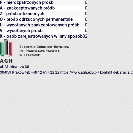
P
- nierozpatrzonych próśb
0
A
- zaakceptowanych próśb
0
Z
- próśb odrzuconych
0
O
- próśb odrzuconych permanentnie
0
U
- wycofanych zaakceptowanych próśb
0
V
- wycofanych próśb
0
X
- osób zarejestrowanych w inny sposób
32
al. Mickiewicza 30
30-059 Kraków
tel: +48 12 617 22 22
https://www.agh.edu.pl/
kontakt
deklaracja 