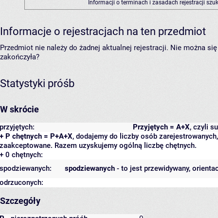
Informacji o terminach i zasadach rejestracji sz
Informacje o rejestracjach na ten przedmiot
Przedmiot nie należy do żadnej aktualnej rejestracji. Nie można s
zakończyła?
Statystyki próśb
W skrócie
przyjętych:
Przyjętych = A+X
, czyli 
+ P chętnych = P+A+X
, dodajemy do liczby osób zarejestrowanych, 
zaakceptowane. Razem uzyskujemy ogólną liczbę chętnych.
+ 0 chętnych:
spodziewanych:
spodziewanych
- to jest przewidywany, orienta
odrzuconych:
Szczegóły