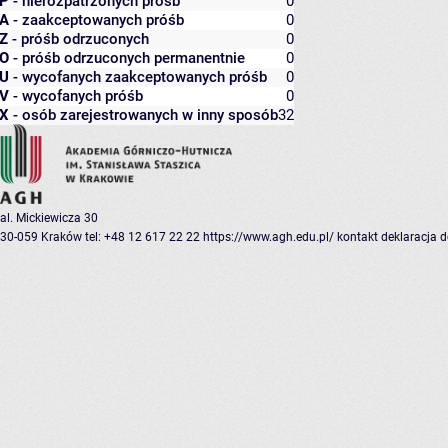
P
- nierozpatrzonych próśb
0
A
- zaakceptowanych próśb
0
Z
- próśb odrzuconych
0
O
- próśb odrzuconych permanentnie
0
U
- wycofanych zaakceptowanych próśb
0
V
- wycofanych próśb
0
X
- osób zarejestrowanych w inny sposób
32
al. Mickiewicza 30
30-059 Kraków
tel: +48 12 617 22 22
https://www.agh.edu.pl/
kontakt
deklaracja 