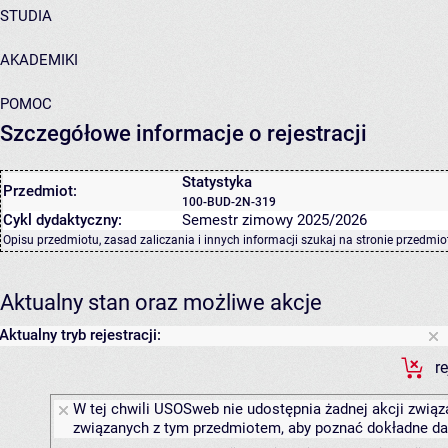
STUDIA
AKADEMIKI
POMOC
Szczegółowe informacje o rejestracji
Statystyka
Przedmiot:
100-BUD-2N-319
Cykl dydaktyczny:
Semestr zimowy 2025/2026
Opisu przedmiotu, zasad zaliczania i innych informacji szukaj na
stronie przedmio
Aktualny stan oraz możliwe akcje
Aktualny tryb rejestracji:
r
W tej chwili USOSweb nie udostępnia żadnej akcji związa
związanych z tym przedmiotem, aby poznać dokładne daty