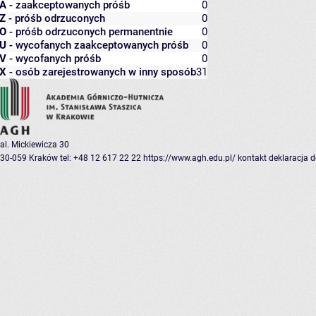
A
- zaakceptowanych próśb
0
Z
- próśb odrzuconych
0
O
- próśb odrzuconych permanentnie
0
U
- wycofanych zaakceptowanych próśb
0
V
- wycofanych próśb
0
X
- osób zarejestrowanych w inny sposób
31
al. Mickiewicza 30
30-059 Kraków
tel: +48 12 617 22 22
https://www.agh.edu.pl/
kontakt
deklaracja 