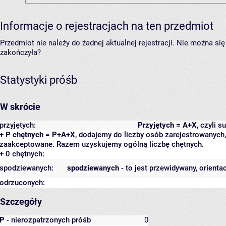
Informacje o rejestracjach na ten przedmiot
Przedmiot nie należy do żadnej aktualnej rejestracji. Nie można s
zakończyła?
Statystyki próśb
W skrócie
przyjętych:
Przyjętych = A+X
, czyli 
+ P chętnych = P+A+X
, dodajemy do liczby osób zarejestrowanych, 
zaakceptowane. Razem uzyskujemy ogólną liczbę chętnych.
+ 0 chętnych:
spodziewanych:
spodziewanych
- to jest przewidywany, orienta
odrzuconych:
Szczegóły
P
- nierozpatrzonych próśb
0