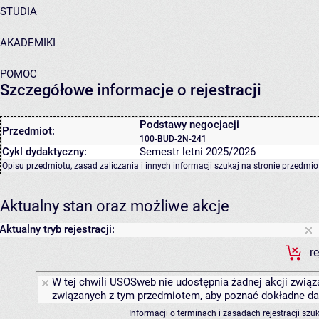
STUDIA
AKADEMIKI
POMOC
Szczegółowe informacje o rejestracji
Podstawy negocjacji
Przedmiot:
100-BUD-2N-241
Cykl dydaktyczny:
Semestr letni 2025/2026
Opisu przedmiotu, zasad zaliczania i innych informacji szukaj na
stronie przedmio
Aktualny stan oraz możliwe akcje
Aktualny tryb rejestracji:
r
W tej chwili USOSweb nie udostępnia żadnej akcji związa
związanych z tym przedmiotem, aby poznać dokładne daty
Informacji o terminach i zasadach rejestracji sz