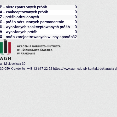
P
- nierozpatrzonych próśb
0
A
- zaakceptowanych próśb
0
Z
- próśb odrzuconych
0
O
- próśb odrzuconych permanentnie
0
U
- wycofanych zaakceptowanych próśb
0
V
- wycofanych próśb
0
X
- osób zarejestrowanych w inny sposób
32
al. Mickiewicza 30
30-059 Kraków
tel: +48 12 617 22 22
https://www.agh.edu.pl/
kontakt
deklaracja 