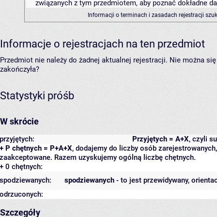
związanych z tym przedmiotem, aby poznać dokładne daty
Informacji o terminach i zasadach rejestracji sz
Informacje o rejestracjach na ten przedmiot
Przedmiot nie należy do żadnej aktualnej rejestracji. Nie można s
zakończyła?
Statystyki próśb
W skrócie
przyjętych:
Przyjętych = A+X
, czyli 
+ P chętnych = P+A+X
, dodajemy do liczby osób zarejestrowanych, 
zaakceptowane. Razem uzyskujemy ogólną liczbę chętnych.
+ 0 chętnych:
spodziewanych:
spodziewanych
- to jest przewidywany, orienta
odrzuconych:
Szczegóły