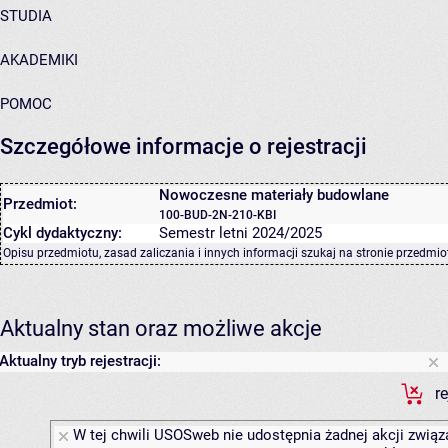
STUDIA
AKADEMIKI
POMOC
Szczegółowe informacje o rejestracji
Nowoczesne materiały budowlane
Przedmiot:
100-BUD-2N-210-KBI
Cykl dydaktyczny:
Semestr letni 2024/2025
Opisu przedmiotu, zasad zaliczania i innych informacji szukaj na
stronie przedmio
Aktualny stan oraz możliwe akcje
Aktualny tryb rejestracji:
r
W tej chwili USOSweb nie udostępnia żadnej akcji związa