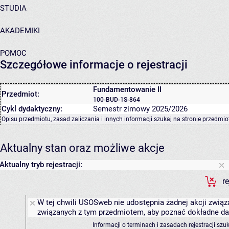
STUDIA
AKADEMIKI
POMOC
Szczegółowe informacje o rejestracji
Fundamentowanie II
Przedmiot:
100-BUD-1S-864
Cykl dydaktyczny:
Semestr zimowy 2025/2026
Opisu przedmiotu, zasad zaliczania i innych informacji szukaj na
stronie przedmio
Aktualny stan oraz możliwe akcje
Aktualny tryb rejestracji:
r
W tej chwili USOSweb nie udostępnia żadnej akcji związa
związanych z tym przedmiotem, aby poznać dokładne daty
Informacji o terminach i zasadach rejestracji sz