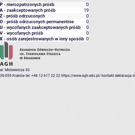
P
- nierozpatrzonych próśb
0
A
- zaakceptowanych próśb
19
Z
- próśb odrzuconych
0
O
- próśb odrzuconych permanentnie
0
U
- wycofanych zaakceptowanych próśb
0
V
- wycofanych próśb
0
X
- osób zarejestrowanych w inny sposób
0
al. Mickiewicza 30
30-059 Kraków
tel: +48 12 617 22 22
https://www.agh.edu.pl/
kontakt
deklaracja 