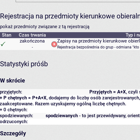
Rejestracja na przedmioty kierunkowe obiera
pokaż przedmioty związane z tą rejestracją
Stan
Czas trwania
Typ i 
zakończona
Zapisy na przedmioty kierunkowe obier
-
Rejestracja bezpośrednia do grup - odmiana "kto
Statystyki próśb
W skrócie
przyjętych:
Przyjętych = A+X
, czyl
+ P chętnych = P+A+X
, dodajemy do liczby osób zarejestrowanych, 
zaakceptowane. Razem uzyskujemy ogólną liczbę chętnych.
+ 0 chętnych:
spodziewanych:
spodziewanych
- to jest przewidywany, orien
odrzuconych:
Szczegóły