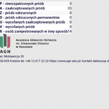
P
- nierozpatrzonych próśb
0
A
- zaakceptowanych próśb
33
Z
- próśb odrzuconych
0
O
- próśb odrzuconych permanentnie
0
U
- wycofanych zaakceptowanych próśb
0
V
- wycofanych próśb
0
X
- osób zarejestrowanych w inny sposób
14
al. Mickiewicza 30
30-059 Kraków
tel: +48 12 617 22 22
https://www.agh.edu.pl/
kontakt
deklaracja 