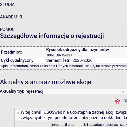
STUDIA
AKADEMIKI
POMOC
Szczegółowe informacje o rejestracji
Rysunek odręczny dla inżynierów
Przedmiot:
100-BUD-1S-827
Cykl dydaktyczny:
Semestr letni 2025/2026
Opisu przedmiotu, zasad zaliczania i innych informacji szukaj na
stronie przedmio
Aktualny stan oraz możliwe akcje
Aktualny tryb rejestracji:
r
W tej chwili USOSweb nie udostępnia żadnej akcji związa
związanych z tym przedmiotem, aby poznać dokładne daty
Informacji o terminach i zasadach rejestracji sz