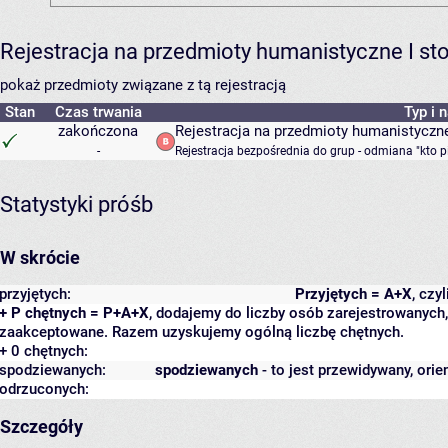
Rejestracja na przedmioty humanistyczne I s
pokaż przedmioty związane z tą rejestracją
Stan
Czas trwania
Typ i 
zakończona
Rejestracja na przedmioty humanistyczne
-
Rejestracja bezpośrednia do grup - odmiana "kto p
Statystyki próśb
W skrócie
przyjętych:
Przyjętych = A+X
, czy
+ P chętnych = P+A+X
, dodajemy do liczby osób zarejestrowanych, 
zaakceptowane. Razem uzyskujemy ogólną liczbę chętnych.
+ 0 chętnych:
spodziewanych:
spodziewanych
- to jest przewidywany, orie
odrzuconych:
Szczegóły