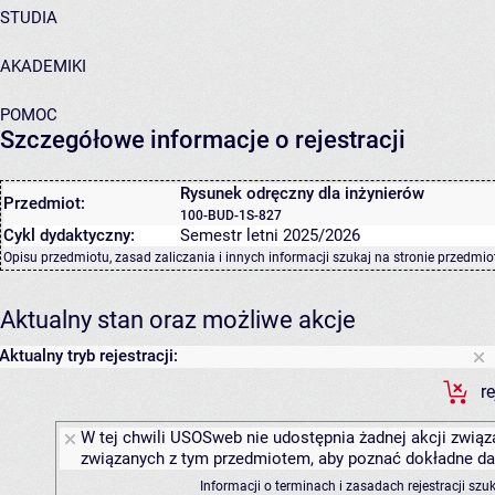
STUDIA
AKADEMIKI
POMOC
Szczegółowe informacje o rejestracji
Rysunek odręczny dla inżynierów
Przedmiot:
100-BUD-1S-827
Cykl dydaktyczny:
Semestr letni 2025/2026
Opisu przedmiotu, zasad zaliczania i innych informacji szukaj na
stronie przedmio
Aktualny stan oraz możliwe akcje
Aktualny tryb rejestracji:
r
W tej chwili USOSweb nie udostępnia żadnej akcji związa
związanych z tym przedmiotem, aby poznać dokładne daty
Informacji o terminach i zasadach rejestracji sz