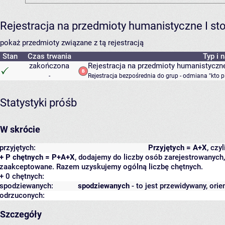
Rejestracja na przedmioty humanistyczne I s
pokaż przedmioty związane z tą rejestracją
Stan
Czas trwania
Typ i 
zakończona
Rejestracja na przedmioty humanistyczne
-
Rejestracja bezpośrednia do grup - odmiana "kto p
Statystyki próśb
W skrócie
przyjętych:
Przyjętych = A+X
, czy
+ P chętnych = P+A+X
, dodajemy do liczby osób zarejestrowanych, 
zaakceptowane. Razem uzyskujemy ogólną liczbę chętnych.
+ 0 chętnych:
spodziewanych:
spodziewanych
- to jest przewidywany, orie
odrzuconych:
Szczegóły