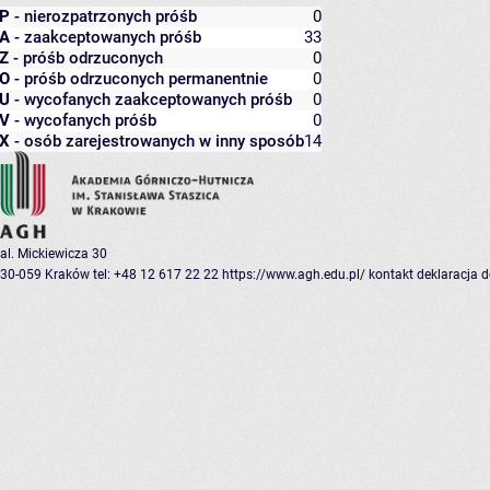
P
- nierozpatrzonych próśb
0
A
- zaakceptowanych próśb
33
Z
- próśb odrzuconych
0
O
- próśb odrzuconych permanentnie
0
U
- wycofanych zaakceptowanych próśb
0
V
- wycofanych próśb
0
X
- osób zarejestrowanych w inny sposób
14
al. Mickiewicza 30
30-059 Kraków
tel: +48 12 617 22 22
https://www.agh.edu.pl/
kontakt
deklaracja 