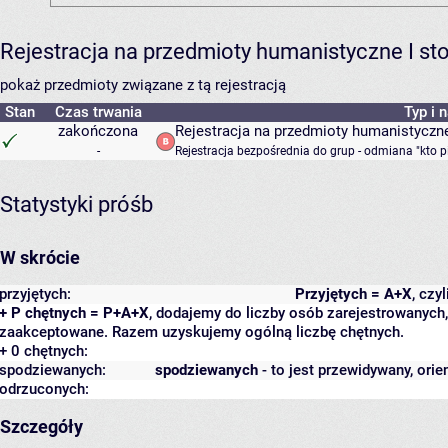
Rejestracja na przedmioty humanistyczne I s
pokaż przedmioty związane z tą rejestracją
Stan
Czas trwania
Typ i 
zakończona
Rejestracja na przedmioty humanistyczne
-
Rejestracja bezpośrednia do grup - odmiana "kto p
Statystyki próśb
W skrócie
przyjętych:
Przyjętych = A+X
, czy
+ P chętnych = P+A+X
, dodajemy do liczby osób zarejestrowanych, 
zaakceptowane. Razem uzyskujemy ogólną liczbę chętnych.
+ 0 chętnych:
spodziewanych:
spodziewanych
- to jest przewidywany, orie
odrzuconych:
Szczegóły