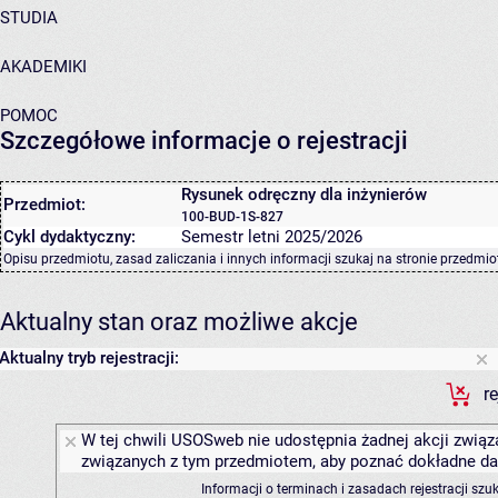
STUDIA
AKADEMIKI
POMOC
Szczegółowe informacje o rejestracji
Rysunek odręczny dla inżynierów
Przedmiot:
100-BUD-1S-827
Cykl dydaktyczny:
Semestr letni 2025/2026
Opisu przedmiotu, zasad zaliczania i innych informacji szukaj na
stronie przedmio
Aktualny stan oraz możliwe akcje
Aktualny tryb rejestracji:
r
W tej chwili USOSweb nie udostępnia żadnej akcji związa
związanych z tym przedmiotem, aby poznać dokładne daty
Informacji o terminach i zasadach rejestracji sz