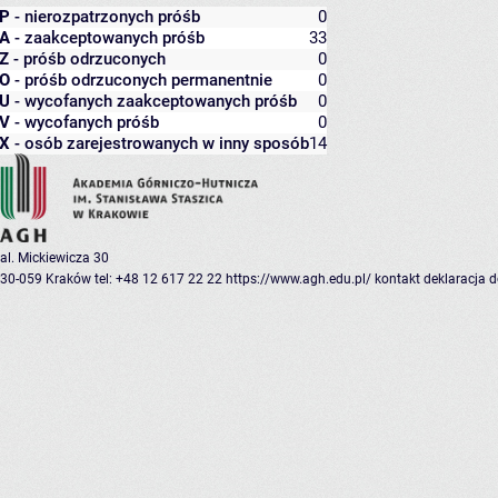
P
- nierozpatrzonych próśb
0
A
- zaakceptowanych próśb
33
Z
- próśb odrzuconych
0
O
- próśb odrzuconych permanentnie
0
U
- wycofanych zaakceptowanych próśb
0
V
- wycofanych próśb
0
X
- osób zarejestrowanych w inny sposób
14
al. Mickiewicza 30
30-059 Kraków
tel: +48 12 617 22 22
https://www.agh.edu.pl/
kontakt
deklaracja 