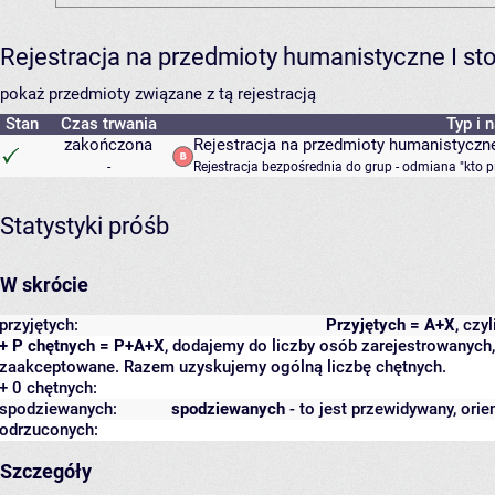
Rejestracja na przedmioty humanistyczne I s
pokaż przedmioty związane z tą rejestracją
Stan
Czas trwania
Typ i 
zakończona
Rejestracja na przedmioty humanistyczne
-
Rejestracja bezpośrednia do grup - odmiana "kto p
Statystyki próśb
W skrócie
przyjętych:
Przyjętych = A+X
, czy
+ P chętnych = P+A+X
, dodajemy do liczby osób zarejestrowanych, 
zaakceptowane. Razem uzyskujemy ogólną liczbę chętnych.
+ 0 chętnych:
spodziewanych:
spodziewanych
- to jest przewidywany, orie
odrzuconych:
Szczegóły