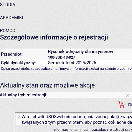
STUDIA
AKADEMIKI
POMOC
Szczegółowe informacje o rejestracji
Rysunek odręczny dla inżynierów
Przedmiot:
100-BUD-1S-827
Cykl dydaktyczny:
Semestr letni 2025/2026
Opisu przedmiotu, zasad zaliczania i innych informacji szukaj na
stronie przedmio
Aktualny stan oraz możliwe akcje
Aktualny tryb rejestracji:
r
W tej chwili USOSweb nie udostępnia żadnej akcji związa
związanych z tym przedmiotem, aby poznać dokładne daty
Informacji o terminach i zasadach rejestracji sz