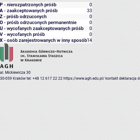
P
- nierozpatrzonych próśb
0
A
- zaakceptowanych próśb
33
Z
- próśb odrzuconych
0
O
- próśb odrzuconych permanentnie
0
U
- wycofanych zaakceptowanych próśb
0
V
- wycofanych próśb
0
X
- osób zarejestrowanych w inny sposób
14
al. Mickiewicza 30
30-059 Kraków
tel: +48 12 617 22 22
https://www.agh.edu.pl/
kontakt
deklaracja 