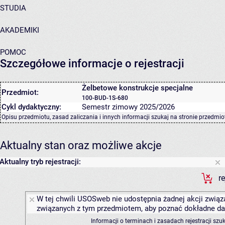
STUDIA
AKADEMIKI
POMOC
Szczegółowe informacje o rejestracji
Żelbetowe konstrukcje specjalne
Przedmiot:
100-BUD-1S-680
Cykl dydaktyczny:
Semestr zimowy 2025/2026
Opisu przedmiotu, zasad zaliczania i innych informacji szukaj na
stronie przedmio
Aktualny stan oraz możliwe akcje
Aktualny tryb rejestracji:
r
W tej chwili USOSweb nie udostępnia żadnej akcji związa
związanych z tym przedmiotem, aby poznać dokładne daty
Informacji o terminach i zasadach rejestracji sz