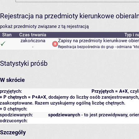
Rejestracja na przedmioty kierunkowe obiera
pokaż przedmioty związane z tą rejestracją
Stan
Czas trwania
Typ i n
zakończona
Zapisy na przedmioty kierunkowe obie
-
Rejestracja bezpośrednia do grup - odmiana "kto
Statystyki próśb
W skrócie
przyjętych:
Przyjętych = A+X
, czy
+ P chętnych = P+A+X
, dodajemy do liczby osób zarejestrowanych, 
zaakceptowane. Razem uzyskujemy ogólną liczbę chętnych.
+ 0 chętnych:
spodziewanych:
spodziewanych
- to jest przewidywany, orie
odrzuconych:
Szczegóły