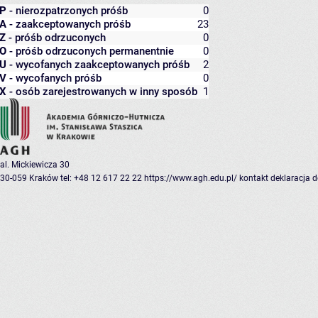
P
- nierozpatrzonych próśb
0
A
- zaakceptowanych próśb
23
Z
- próśb odrzuconych
0
O
- próśb odrzuconych permanentnie
0
U
- wycofanych zaakceptowanych próśb
2
V
- wycofanych próśb
0
X
- osób zarejestrowanych w inny sposób
1
al. Mickiewicza 30
30-059 Kraków
tel: +48 12 617 22 22
https://www.agh.edu.pl/
kontakt
deklaracja 