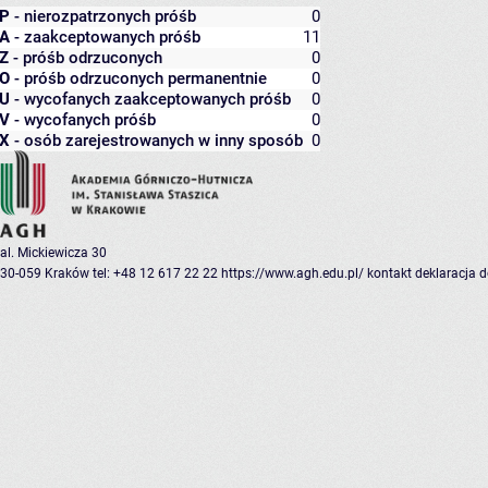
P
- nierozpatrzonych próśb
0
A
- zaakceptowanych próśb
11
Z
- próśb odrzuconych
0
O
- próśb odrzuconych permanentnie
0
U
- wycofanych zaakceptowanych próśb
0
V
- wycofanych próśb
0
X
- osób zarejestrowanych w inny sposób
0
al. Mickiewicza 30
30-059 Kraków
tel: +48 12 617 22 22
https://www.agh.edu.pl/
kontakt
deklaracja 