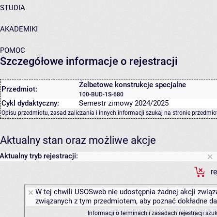
STUDIA
AKADEMIKI
POMOC
Szczegółowe informacje o rejestracji
Żelbetowe konstrukcje specjalne
Przedmiot:
100-BUD-1S-680
Cykl dydaktyczny:
Semestr zimowy 2024/2025
Opisu przedmiotu, zasad zaliczania i innych informacji szukaj na
stronie przedmio
Aktualny stan oraz możliwe akcje
Aktualny tryb rejestracji:
r
W tej chwili USOSweb nie udostępnia żadnej akcji związa
związanych z tym przedmiotem, aby poznać dokładne daty
Informacji o terminach i zasadach rejestracji sz