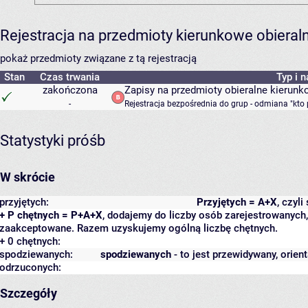
Rejestracja na przedmioty kierunkowe obiera
pokaż przedmioty związane z tą rejestracją
Stan
Czas trwania
Typ i 
zakończona
Zapisy na przedmioty obieralne kierunk
-
Rejestracja bezpośrednia do grup - odmiana "kto 
Statystyki próśb
W skrócie
przyjętych:
Przyjętych = A+X
, czyl
+ P chętnych = P+A+X
, dodajemy do liczby osób zarejestrowanych, 
zaakceptowane. Razem uzyskujemy ogólną liczbę chętnych.
+ 0 chętnych:
spodziewanych:
spodziewanych
- to jest przewidywany, orien
odrzuconych:
Szczegóły