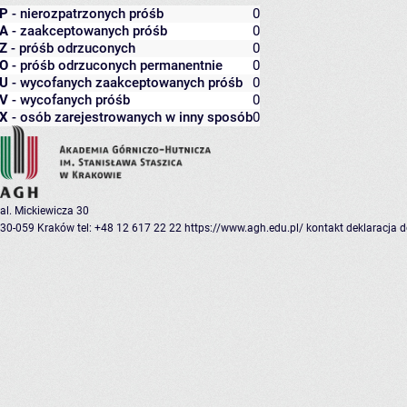
P
- nierozpatrzonych próśb
0
A
- zaakceptowanych próśb
0
Z
- próśb odrzuconych
0
O
- próśb odrzuconych permanentnie
0
U
- wycofanych zaakceptowanych próśb
0
V
- wycofanych próśb
0
X
- osób zarejestrowanych w inny sposób
0
al. Mickiewicza 30
30-059 Kraków
tel: +48 12 617 22 22
https://www.agh.edu.pl/
kontakt
deklaracja 