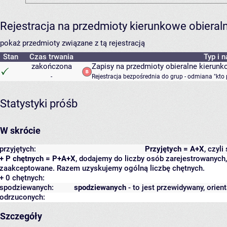
Rejestracja na przedmioty kierunkowe obiera
pokaż przedmioty związane z tą rejestracją
Stan
Czas trwania
Typ i 
zakończona
Zapisy na przedmioty obieralne kierunk
-
Rejestracja bezpośrednia do grup - odmiana "kto 
Statystyki próśb
W skrócie
przyjętych:
Przyjętych = A+X
, czyl
+ P chętnych = P+A+X
, dodajemy do liczby osób zarejestrowanych, 
zaakceptowane. Razem uzyskujemy ogólną liczbę chętnych.
+ 0 chętnych:
spodziewanych:
spodziewanych
- to jest przewidywany, orien
odrzuconych:
Szczegóły