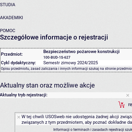
STUDIA
AKADEMIKI
POMOC
Szczegółowe informacje o rejestracji
Bezpieczeństwo pożarowe konstrukcji
Przedmiot:
100-BUD-1S-627
Cykl dydaktyczny:
Semestr zimowy 2024/2025
Opisu przedmiotu, zasad zaliczania i innych informacji szukaj na
stronie przedmio
Aktualny stan oraz możliwe akcje
Aktualny tryb rejestracji:
r
W tej chwili USOSweb nie udostępnia żadnej akcji związa
związanych z tym przedmiotem, aby poznać dokładne daty
Informacji o terminach i zasadach rejestracji sz